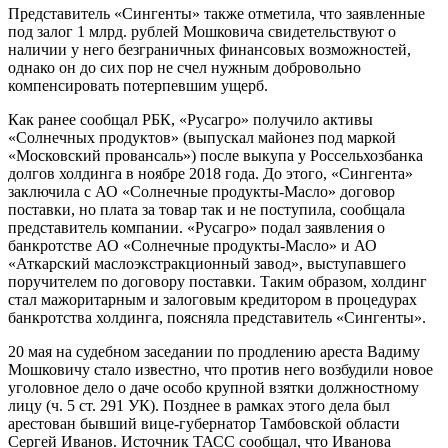
Представитель «Сингенты» также отметила, что заявленные
под залог 1 млрд. рублей Мошковича свидетельствуют о
наличии у него безграничных финансовых возможностей,
однако он до сих пор не счел нужным добровольно
компенсировать потерпевшим ущерб.
Как ранее сообщал РБК, «Русагро» получило активы
«Солнечных продуктов» (выпускал майонез под маркой
«Московский провансаль») после выкупа у Россельхозбанка
долгов холдинга в ноябре 2018 года. До этого, «Сингента»
заключила с АО «Солнечные продукты-Масло» договор
поставки, но плата за товар так и не поступила, сообщала
представитель компании. «Русагро» подал заявления о
банкротстве АО «Солнечные продукты-Масло» и АО
«Аткарский маслоэкстракционный завод», выступавшего
поручителем по договору поставки. Таким образом, холдинг
стал мажоритарным и залоговым кредитором в процедурах
банкротства холдинга, поясняла представитель «Сингенты».
20 мая на судебном заседании по продлению ареста Вадиму
Мошковичу стало известно, что против него возбудили новое
уголовное дело о даче особо крупной взятки должностному
лицу (ч. 5 ст. 291 УК). Позднее в рамках этого дела был
арестован бывший вице-губернатор Тамбовской области
Сергей Иванов. Источник ТАСС сообщал, что Иванова