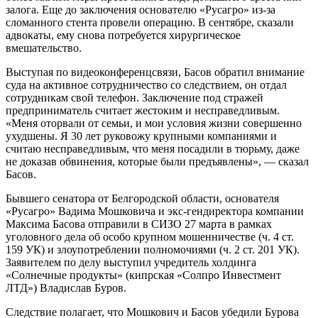
залога. Еще до заключения основателю «Русагро» из-за
сломанного стента провели операцию. В сентябре, сказали
адвокаты, ему снова потребуется хирургическое
вмешательство.
Выступая по видеоконференцсвязи, Басов обратил внимание
суда на активное сотрудничество со следствием, он отдал
сотрудникам свой телефон. Заключение под стражей
предприниматель считает жестоким и несправедливым.
«Меня оторвали от семьи, и мои условия жизни совершенно
ухудшены. Я 30 лет руковожу крупными компаниями и
считаю несправедливым, что меня посадили в тюрьму, даже
не доказав обвинения, которые были предъявлены», — сказал
Басов.
Бывшего сенатора от Белгородской области, основателя
«Русагро» Вадима Мошковича и экс-гендиректора компании
Максима Басова отправили в СИЗО 27 марта в рамках
уголовного дела об особо крупном мошенничестве (ч. 4 ст.
159 УК) и злоупотреблении полномочиями (ч. 2 ст. 201 УК).
Заявителем по делу выступил учредитель холдинга
«Солнечные продукты» (кипрская «Солпро Инвестмент
ЛТД») Владислав Буров.
Следствие полагает, что Мошкович и Басов убедили Бурова