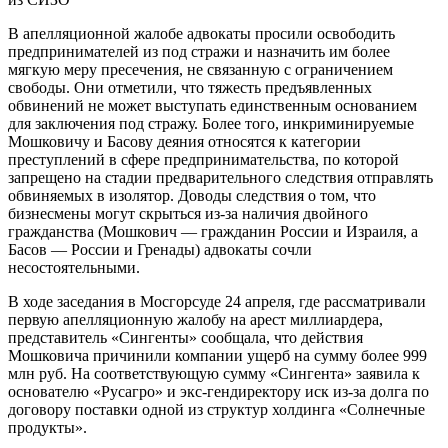
В апелляционной жалобе адвокаты просили освободить
предпринимателей из под стражи и назначить им более
мягкую меру пресечения, не связанную с ограничением
свободы. Они отметили, что тяжесть предъявленных
обвинений не может выступать единственным основанием
для заключения под стражу. Более того, инкриминируемые
Мошковичу и Басову деяния относятся к категории
преступлений в сфере предпринимательства, по которой
запрещено на стадии предварительного следствия отправлять
обвиняемых в изолятор. Доводы следствия о том, что
бизнесмены могут скрыться из-за наличия двойного
гражданства (Мошкович — гражданин России и Израиля, а
Басов — России и Гренады) адвокаты сочли
несостоятельными.
В ходе заседания в Мосгорсуде 24 апреля, где рассматривали
первую апелляционную жалобу на арест миллиардера,
представитель «Сингенты» сообщала, что действия
Мошковича причинили компании ущерб на сумму более 999
млн руб. На соответствующую сумму «Сингента» заявила к
основателю «Русагро» и экс-гендиректору иск из-за долга по
договору поставки одной из структур холдинга «Солнечные
продукты».