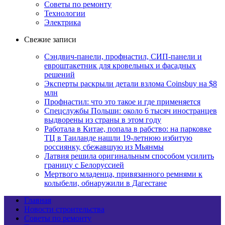
Советы по ремонту
Технологии
Электрика
Свежие записи
Сэндвич-панели, профнастил, СИП-панели и
евроштакетник для кровельных и фасадных
решений
Эксперты раскрыли детали взлома Coinsbuy на $8
млн
Профнастил: что это такое и где применяется
Спецслужбы Польши: около 6 тысяч иностранцев
выдворены из страны в этом году
Работала в Китае, попала в рабство: на парковке
ТЦ в Таиланде нашли 19-летнюю избитую
россиянку, сбежавшую из Мьянмы
Латвия решила оригинальным способом усилить
границу с Белоруссией
Мертвого младенца, привязанного ремнями к
колыбели, обнаружили в Дагестане
Главная
Новости строительства
Советы по ремонту