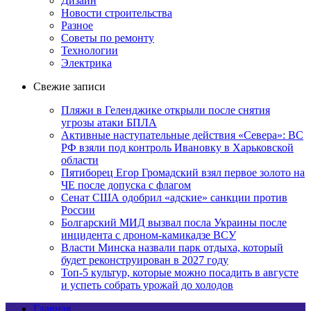
Дизайн
Новости строительства
Разное
Советы по ремонту
Технологии
Электрика
Свежие записи
Пляжи в Геленджике открыли после снятия
угрозы атаки БПЛА
Активные наступательные действия «Севера»: ВС
РФ взяли под контроль Ивановку в Харьковской
области
Пятиборец Егор Громадский взял первое золото на
ЧЕ после допуска с флагом
Сенат США одобрил «адские» санкции против
России
Болгарский МИД вызвал посла Украины после
инцидента с дроном-камикадзе ВСУ
Власти Минска назвали парк отдыха, который
будет реконструирован в 2027 году
Топ-5 культур, которые можно посадить в августе
и успеть собрать урожай до холодов
Главная