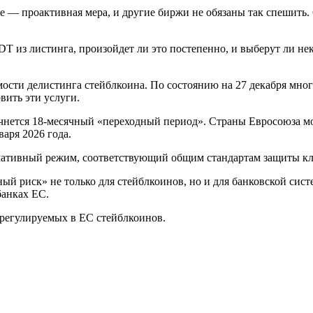
e — проактивная мера, и другие биржи не обязаны так спешить.
DT из листинга, произойдет ли это постепенно, и выберут ли 
ости делистинга стейблкоина. По состоянию на 27 декабря мног
вить эти услуги.
ачнется 18-месячный «переходный период». Страны Евросоюза 
варя 2026 года.
мативный режим, соответствующий общим стандартам защиты кл
 риск» не только для стейблкоинов, но и для банковской систем
банках ЕС.
 регулируемых в ЕС стейблкоинов.