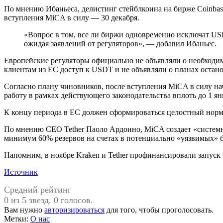
По мнению Ибаньеса, делистинг стейблкоина на бирже Coinbas
вступления MiCA в силу — 30 декабря.
«Вопрос в том, все ли биржи одновременно исключат US
ожидая заявлений от регуляторов», — добавил Ибаньес.
Европейские регуляторы официально не объявляли о необходим
клиентам из ЕС доступ к USDT и не объявляли о планах остано
Согласно плану чиновников, после вступления MiCA в силу н
работу в рамках действующего законодательства вплоть до 1 ян
К концу периода в ЕС должен сформироваться целостный нор
По мнению CEO Tether Паоло Ардоино, MiCA создает «системный
минимум 60% резервов на счетах в потенциально «уязвимых» 
Напомним, в ноябре Kraken и Tether профинансировали запуск
Источник
Средний рейтинг
0 из 5 звезд. 0 голосов.
Вам нужно
авторизироваться
для того, чтобы проголосовать.
Метки:
О нас