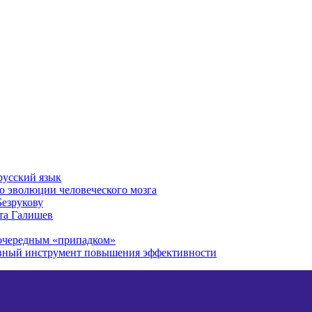
русский язык
ю эволюции человеческого мозга
Безрукову
та Галишев
 очередным «припадком»
авный инструмент повышения эффективности