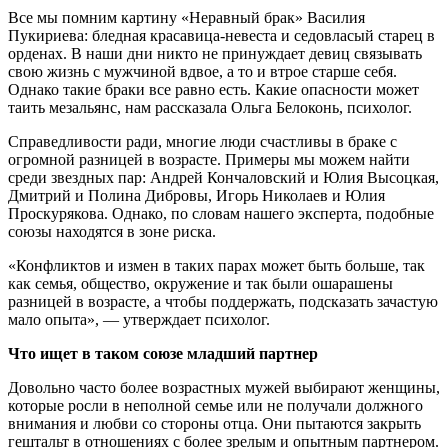
Все мы помним картину «Неравный брак» Василия
Пукириева: бледная красавица-невеста и седовласый старец в
орденах. В наши дни никто не принуждает девиц связывать
свою жизнь с мужчиной вдвое, а то и втрое старше себя.
Однако такие браки все равно есть. Какие опасности может
таить мезальянс, нам рассказала Ольга Белоконь, психолог.
Справедливости ради, многие люди счастливы в браке с
огромной разницей в возрасте. Примеры мы можем найти
среди звездных пар: Андрей Кончаловский и Юлия Высоцкая,
Дмитрий и Полина Дибровы, Игорь Николаев и Юлия
Проскурякова. Однако, по словам нашего эксперта, подобные
союзы находятся в зоне риска.
«Конфликтов и измен в таких парах может быть больше, так
как семья, общество, окружение и так были ошарашены
разницей в возрасте, а чтобы поддержать, подсказать зачастую
мало опыта», — утверждает психолог.
Что ищет в таком союзе младший партнер
Довольно часто более возрастных мужей выбирают женщины,
которые росли в неполной семье или не получали должного
внимания и любви со стороны отца. Они пытаются закрыть
гештальт в отношениях с более зрелым и опытным партнером.