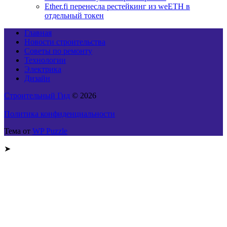
Ether.fi перенесла рестейкинг из weETH в
отдельный токен
Главная
Новости строительства
Советы по ремонту
Технологии
Электрика
Дизайн
Строительный Гид
© 2026
Политика конфиденциальности
Тема от
WP Puzzle
➤