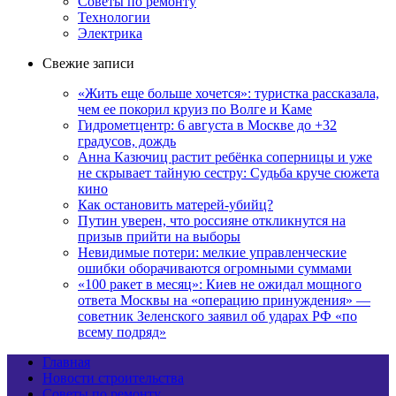
Советы по ремонту
Технологии
Электрика
Свежие записи
«Жить еще больше хочется»: туристка рассказала,
чем ее покорил круиз по Волге и Каме
Гидрометцентр: 6 августа в Москве до +32
градусов, дождь
Анна Казючиц растит ребёнка соперницы и уже
не скрывает тайную сестру: Судьба круче сюжета
кино
Как остановить матерей-убийц?
Путин уверен, что россияне откликнутся на
призыв прийти на выборы
Невидимые потери: мелкие управленческие
ошибки оборачиваются огромными суммами
«100 ракет в месяц»: Киев не ожидал мощного
ответа Москвы на «операцию принуждения» —
советник Зеленского заявил об ударах РФ «по
всему подряд»
Главная
Новости строительства
Советы по ремонту