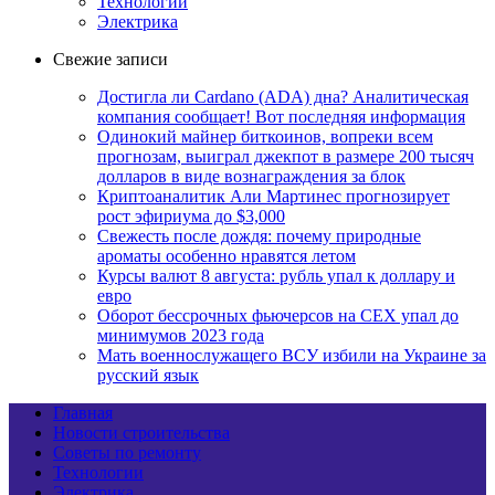
Технологии
Электрика
Свежие записи
Достигла ли Cardano (ADA) дна? Аналитическая
компания сообщает! Вот последняя информация
Одинокий майнер биткоинов, вопреки всем
прогнозам, выиграл джекпот в размере 200 тысяч
долларов в виде вознаграждения за блок
Криптоаналитик Али Мартинес прогнозирует
рост эфириума до $3,000
Свежесть после дождя: почему природные
ароматы особенно нравятся летом
Курсы валют 8 августа: рубль упал к доллару и
евро
Оборот бессрочных фьючерсов на CEX упал до
минимумов 2023 года
Мать военнослужащего ВСУ избили на Украине за
русский язык
Главная
Новости строительства
Советы по ремонту
Технологии
Электрика