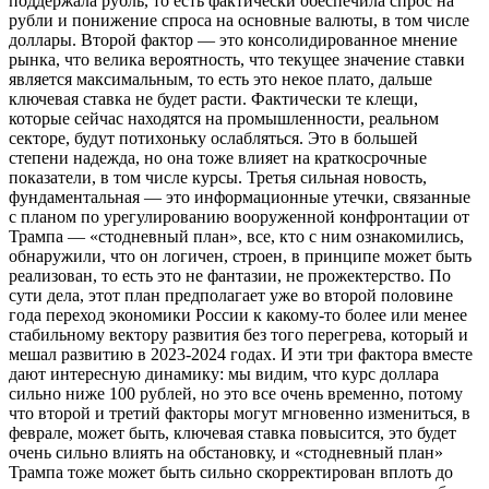
поддержала рубль, то есть фактически обеспечила спрос на
рубли и понижение спроса на основные валюты, в том числе
доллары. Второй фактор — это консолидированное мнение
рынка, что велика вероятность, что текущее значение ставки
является максимальным, то есть это некое плато, дальше
ключевая ставка не будет расти. Фактически те клещи,
которые сейчас находятся на промышленности, реальном
секторе, будут потихоньку ослабляться. Это в большей
степени надежда, но она тоже влияет на краткосрочные
показатели, в том числе курсы. Третья сильная новость,
фундаментальная — это информационные утечки, связанные
с планом по урегулированию вооруженной конфронтации от
Трампа — «стодневный план», все, кто с ним ознакомились,
обнаружили, что он логичен, строен, в принципе может быть
реализован, то есть это не фантазии, не прожектерство. По
сути дела, этот план предполагает уже во второй половине
года переход экономики России к какому-то более или менее
стабильному вектору развития без того перегрева, который и
мешал развитию в 2023-2024 годах. И эти три фактора вместе
дают интересную динамику: мы видим, что курс доллара
сильно ниже 100 рублей, но это все очень временно, потому
что второй и третий факторы могут мгновенно измениться, в
феврале, может быть, ключевая ставка повысится, это будет
очень сильно влиять на обстановку, и «стодневный план»
Трампа тоже может быть сильно скорректирован вплоть до