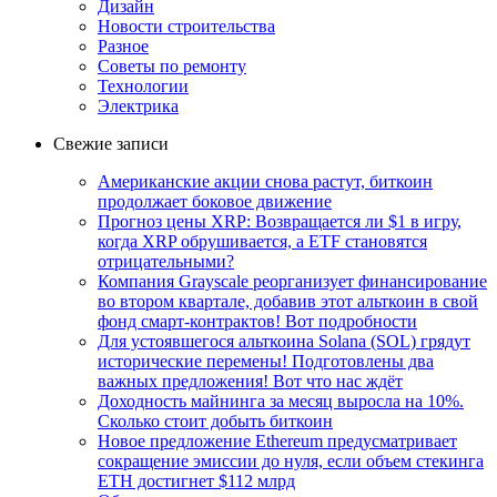
Дизайн
Новости строительства
Разное
Советы по ремонту
Технологии
Электрика
Свежие записи
Американские акции снова растут, биткоин
продолжает боковое движение
Прогноз цены XRP: Возвращается ли $1 в игру,
когда XRP обрушивается, а ETF становятся
отрицательными?
Компания Grayscale реорганизует финансирование
во втором квартале, добавив этот альткоин в свой
фонд смарт-контрактов! Вот подробности
Для устоявшегося альткоина Solana (SOL) грядут
исторические перемены! Подготовлены два
важных предложения! Вот что нас ждёт
Доходность майнинга за месяц выросла на 10%.
Сколько стоит добыть биткоин
Новое предложение Ethereum предусматривает
сокращение эмиссии до нуля, если объем стекинга
ETH достигнет $112 млрд