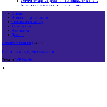
Обмен «старых» долларов на «новые»: в каких
банках нет комиссий за прием валюты
Главная
Новости строительства
Советы по ремонту
Технологии
Электрика
Дизайн
Строительный Гид
© 2026
Политика конфиденциальности
Тема от
WP Puzzle
➤