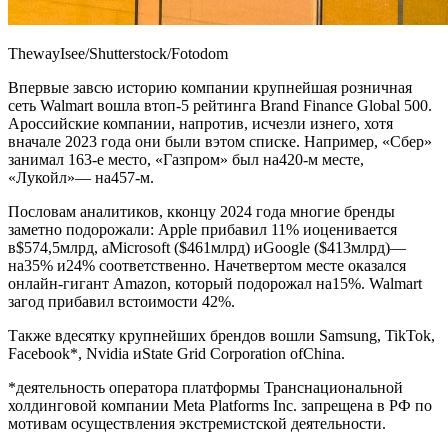
ThewayIsee/Shutterstock/Fotodom
Впервые завсю историю компании крупнейшая розничная
сеть Walmart вошла втоп-5 рейтинга Brand Finance Global 500.
Ароссийские компании, напротив, исчезли изнего, хотя
вначале 2023 года они были вэтом списке. Например, «Сбер»
занимал 163-е место, «Газпром» был на420-м месте,
«Лукойл»— на457-м.
Пословам аналитиков, кконцу 2024 года многие бренды
заметно подорожали: Apple прибавил 11% иоценивается
в$574,5млрд, аMicrosoft ($461млрд) иGoogle ($413млрд)—
на35% и24% соответственно. Начетвертом месте оказался
онлайн-гигант Amazon, который подорожал на15%. Walmart
загод прибавил встоимости 42%.
Также вдесятку крупнейших брендов вошли Samsung, TikTok,
Facebook*, Nvidia иState Grid Corporation ofChina.
*деятельность оператора платформы Транснациональной
холдинговой компании Meta Platforms Inc. запрещена в РФ по
мотивам осуществления экстремистской деятельности.