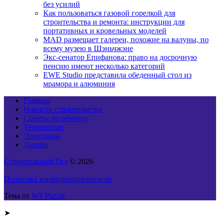
без усилий
Как пользоваться газовой горелкой для
строительства и ремонта: инструкции для
портативных и кровельных моделей
MAD размещает галереи, похожие на валуны, по
всему музею в Шэньчжэне
Экс-сенатор Епифанова: право на досрочную
пенсию имеют несколько категорий
EWE Studio представила обеденный стол из
мрамора и алюминия
Главная
Новости строительства
Советы по ремонту
Технологии
Электрика
Дизайн
Строительный Гид
© 2026
Политика конфиденциальности
Тема от
WP Puzzle
➤