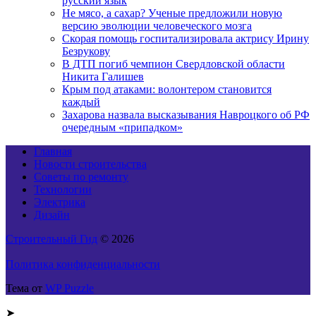
русский язык
Не мясо, а сахар? Ученые предложили новую
версию эволюции человеческого мозга
Скорая помощь госпитализировала актрису Ирину
Безрукову
В ДТП погиб чемпион Свердловской области
Никита Галишев
Крым под атаками: волонтером становится
каждый
Захарова назвала высказывания Навроцкого об РФ
очередным «припадком»
Главная
Новости строительства
Советы по ремонту
Технологии
Электрика
Дизайн
Строительный Гид
© 2026
Политика конфиденциальности
Тема от
WP Puzzle
➤