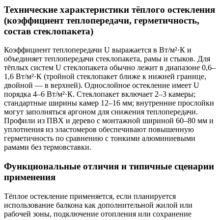
Технические характеристики тёплого остекления
(коэффициент теплопередачи, герметичность,
состав стеклопакета)
Коэффициент теплопередачи U выражается в Вт/м²·К и
объединяет теплопередачи стеклопакета, рамы и стыков. Для
тёплых систем U стеклопакета обычно лежит в диапазоне 0,6–
1,6 Вт/м²·К (тройной стеклопакет ближе к нижней границе,
двойной — в верхней). Однослойное остекление имеет U
порядка 4–6 Вт/м²·К. Стеклопакет включает 2–3 камеры;
стандартные ширины камер 12–16 мм; внутренние прослойки
могут заполняться аргоном для снижения теплопередачи.
Профили из ПВХ и дерево с монтажной шириной 60–80 мм и
уплотнения из эластомеров обеспечивают повышенную
герметичность по сравнению с тонкими алюминиевыми
рамами без термовставки.
Функциональные отличия и типичные сценарии
применения
Тёплое остекление применяется, если планируется
использование балкона как дополнительной жилой или
рабочей зоны, подключение отопления или сохранение