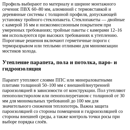
Профиль выбирают по материалу и ширине монтажного
сечения: ПВХ 60–80 мм, алюминий с термовставкой и
деревянные системы с толщиной профиля, допускающей
установку тройного стеклопакета. Стеклопакеты — двойные
с камерой 16 мм и низкоэмиссионным покрытием при
умеренных требованиях; тройные пакеты с камерами 12–16
мм используются при высоких требованиях к утеплению.
Пороговые решения включают герметичные пороги с
терморазрывом или теплыми отливами для минимизации
мостиков холода.
Утепление парапета, пола и потолка, паро- и
гидроизоляция
Парапет утепляют слоями ППС или минераловатными
плитами толщиной 50–100 мм с внешней/внутренней
пароизоляцией в зависимости от конструкции. Пол утепляют
пенополистиролом или пенополиуретаном с толщиной от 30
мм для минимальных требований до 100 мм для
значительного снижения теплопотерь. Важна защита
пароизоляцией со стороны помещения и гидроизоляцией со
стороны внешней среды, а также контроль точки росы при
выборе порядка слоёв.