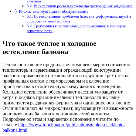
клапаны
Расчёт точки росы и методы предотвращения конденсата
Риски, эксплуатация и обслуживание
Потенциальные проблемы (плесень, деформация, шум) и
способы их мониторинга
Требования к регулярному обслуживанию и проверке
герметичности
Что такое теплое и холодное
остекление балкона
Тёплое остекление предполагает комплекс мер по снижению
теплопотерь и герметизации ограждающей конструкции
балкона: применение стеклопакетов из двух или трёх стекол,
профильных систем с терморазрывом и включение
пространства в отопительную схему жилого помещения.
Холодное остекление обеспечивает пассивную защиту от
ветра и осадков при минимальной теплоизоляции, чаще
применяется раздвижная фурнитура и одинарное остекление.
Отличия влияют на микроклимат, шумозащиту и возможность
использования балкона как отапливаемой комнаты.
Подробнее об этом и вариантах исполнения читайте по
ссылке
https://www.topclimat.ru/publications/teploe-osteklenie-
balkona.html
.