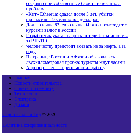
создали свои собственные блоки: но возникла
проблема
«Кит» Ethereum сдался после 3 лет, убытки
превысили 19 миллионов долларов
Доллар выше 82, евро выше 94: что происходит с
курсами валют в России
Разработчик указал на риск потери биткоинов из-
за BIP-110
Человечеству предстоит воевать не за нефть, а за
воду
На границе России и Абхазии образовалась
двухкилометровая пробка: туристы ждут часами
Аэропорт Пензы приостановил работу
Главная
Новости строительства
Советы по ремонту
Технологии
Электрика
Дизайн
Строительный Гид
© 2026
Политика конфиденциальности