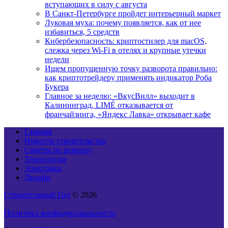
вступающих в силу с августа
В Санкт-Петербурге пройдет интерьерный маркет
Луковая муха: почему появляется, как от нее
избавиться, 5 средств
Кибербезопасность: криптостилер для macOS,
слежка через Wi-Fi в отелях и крупные утечки
недели
Ищем пропущенную точку разворота правильно:
как криптотрейдеру применять индикатор Роба
Букера
Главное за неделю: «ВкусВилл» выходит в
Калининград, LIMÉ отказывается от
франчайзинга, «Яндекс Лавка» открывает кафе
Главная
Новости строительства
Советы по ремонту
Технологии
Электрика
Дизайн
Строительный Гид
© 2026
Политика конфиденциальности