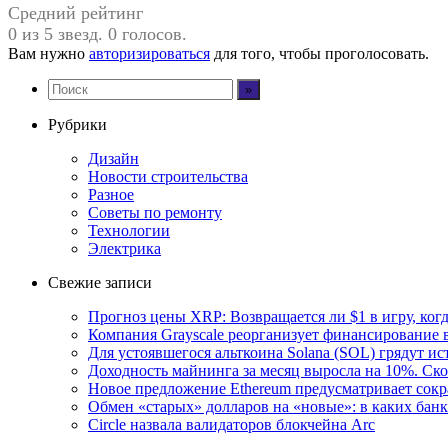
Средний рейтинг
0 из 5 звезд. 0 голосов.
Вам нужно
авторизироваться
для того, чтобы проголосовать.
Рубрики
Дизайн
Новости строительства
Разное
Советы по ремонту
Технологии
Электрика
Свежие записи
Прогноз цены XRP: Возвращается ли $1 в игру, ког
Компания Grayscale реорганизует финансирование в
Для устоявшегося альткоина Solana (SOL) грядут и
Доходность майнинга за месяц выросла на 10%. Ско
Новое предложение Ethereum предусматривает сокр
Обмен «старых» долларов на «новые»: в каких бан
Circle назвала валидаторов блокчейна Arc