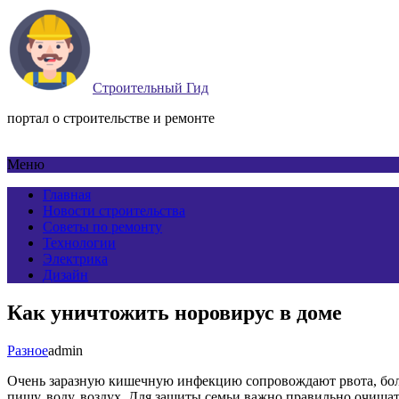
Строительный Гид
портал о строительстве и ремонте
Меню
Главная
Новости строительства
Советы по ремонту
Технологии
Электрика
Дизайн
Как уничтожить норовирус в доме
Разное
admin
Очень заразную кишечную инфекцию сопровождают рвота, боли в
пищу, воду, воздух. Для защиты семьи важно правильно очища