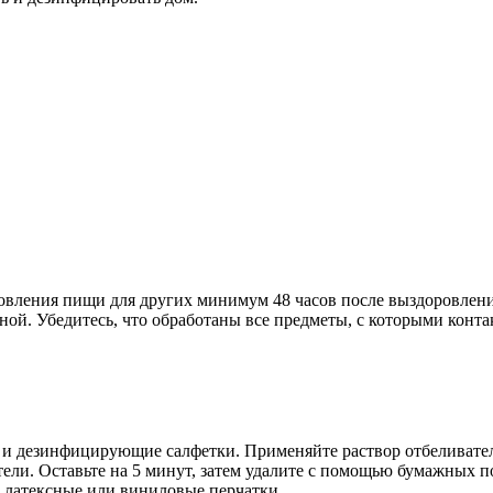
овления пищи для других минимум 48 часов после выздоровлени
ной. Убедитесь, что обработаны все предметы, с которыми конта
 дезинфицирующие салфетки. Применяйте раствор отбеливателя 
тели. Оставьте на 5 минут, затем удалите с помощью бумажных 
е латексные или виниловые перчатки.