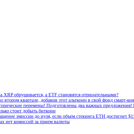
да XRP обрушивается, а ETF становятся отрицательными?
о втором квартале, добавив этот альткоин в свой фонд смарт-ко
сторические перемены! Подготовлены два важных предложения! 
лько стоит добыть биткоин
ащение эмиссии до нуля, если объем стекинга ETH достигнет $1
ках нет комиссий за прием валюты