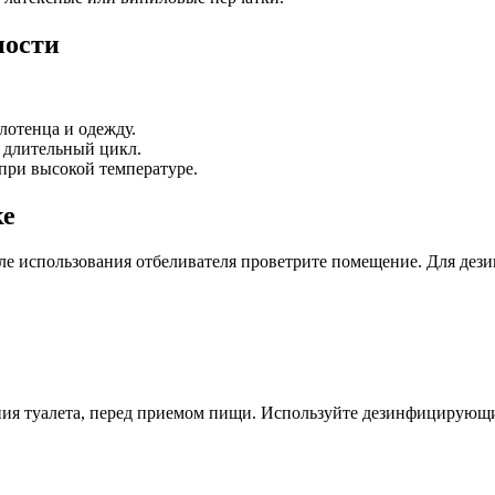
ности
лотенца и одежду.
е длительный цикл.
при высокой температуре.
ке
сле использования отбеливателя проветрите помещение. Для дез
ения туалета, перед приемом пищи. Используйте дезинфицирующи