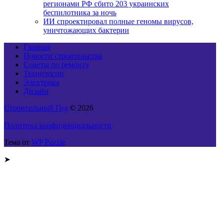
регионами РФ сбито 203 украинских
беспилотника за ночь
ИИ спроектировал полные геномы вирусов,
уничтожающих бактерии
Главная
Новости строительства
Советы по ремонту
Технологии
Электрика
Дизайн
Строительный Гид
© 2026
Политика конфиденциальности
Тема от
WP Puzzle
➤