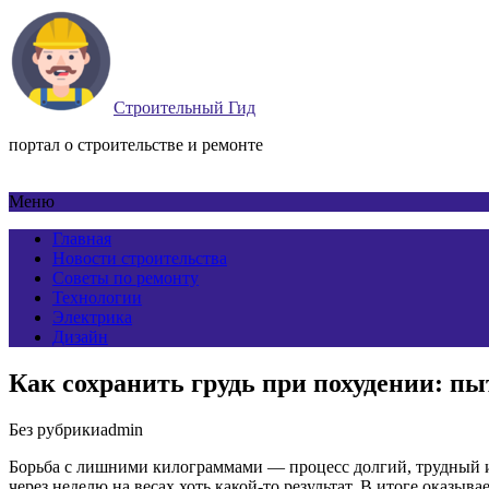
Строительный Гид
портал о строительстве и ремонте
Меню
Главная
Новости строительства
Советы по ремонту
Технологии
Электрика
Дизайн
Как сохранить грудь при похудении: п
Без рубрики
admin
Борьба с лишними килограммами — процесс долгий, трудный и 
через неделю на весах хоть какой-то результат. В итоге оказыв