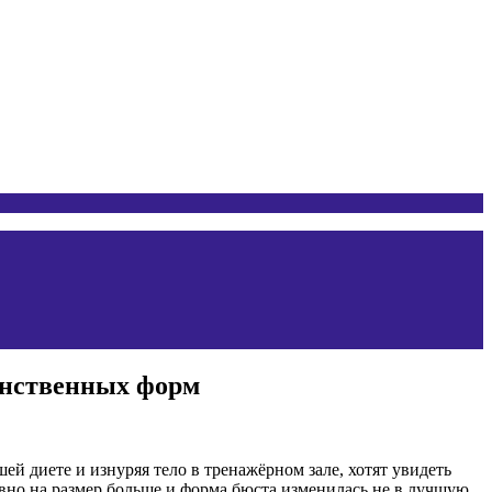
женственных форм
 диете и изнуряя тело в тренажёрном зале, хотят увидеть
 словно на размер больше и форма бюста изменилась не в лучшую