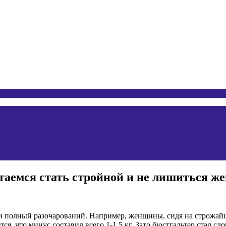
ытаемся стать стройной и не лишиться 
полный разочарований. Например, женщины, сидя на строжайшей
ается, что минус составил всего 1-1,5 кг. Зато бюстгальтер стал