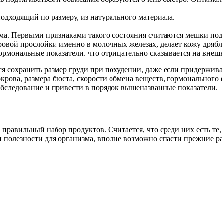
дходящий по размеру, из натурального материала.
а. Первыми признаками такого состояния считаются мешки под г
ровой прослойки именно в молочных железах, делает кожу дряб
гормональные показатели, что отрицательно сказывается на внеш
ся сохранить размер груди при похудении, даже если придержива
крова, размера бюста, скорости обмена веществ, гормонального 
бследование и привести в порядок вышеназванные показатели.
 правильный набор продуктов. Считается, что среди них есть те
и полезности для организма, вполне возможно спасти прежние р