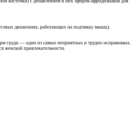
ной косточки) с добавлением в них эфиров-афродизиаков для
руговых движениях, работающих на подтяжку мышц).
орм груди — один из самых неприятных и трудно исправимых.
ся женской привлекательности.