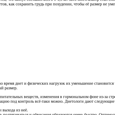
етов, как сохранить грудь при похудении, чтобы её размер не ум
о время диет и физических нагрузок их уменьшение становится
ый размер.
 питательных веществ, изменения в гормональном фоне из-за ст
уацию под контроль всё-таки можно. Диетологи дают следующие 
 выхода из неё.
ать подтягиваться и обвисания образуются очень быстро. Оптима