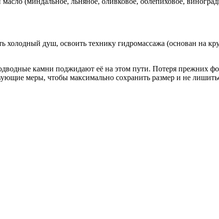
масло (миндальное, льняное, оливковое, облепиховое, виноград
ь холодный душ, освоить технику гидромассажа (основан на к
подводные камни поджидают её на этом пути. Потеря прежних ф
вующие меры, чтобы максимально сохранить размер и не лишить