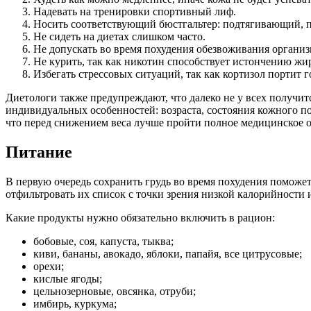
Надевать на тренировки спортивный лиф.
Носить соответствующий бюстгальтер: подтягивающий, по
Не сидеть на диетах слишком часто.
Не допускать во время похудения обезвоживания организм
Не курить, так как никотин способствует истончению жи
Избегать стрессовых ситуаций, так как кортизол портит 
Диетологи также предупреждают, что далеко не у всех получит
индивидуальных особенностей: возраста, состояния кожного по
что перед снижением веса лучше пройти полное медицинское о
Питание
В первую очередь сохранить грудь во время похудения поможет
отфильтровать их список с точки зрения низкой калорийности 
Какие продукты нужно обязательно включить в рацион:
бобовые, соя, капуста, тыква;
киви, бананы, авокадо, яблоки, папайя, все цитрусовые;
орехи;
кислые ягоды;
цельнозерновые, овсянка, отруби;
имбирь, куркума;