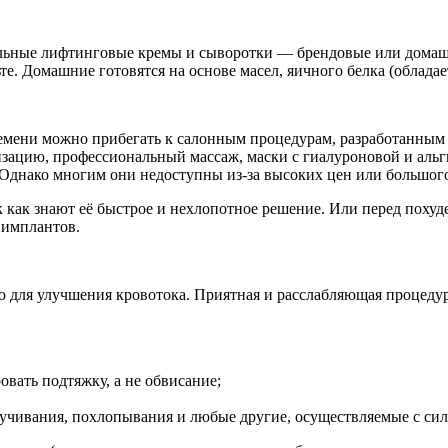
альные лифтинговые кремы и сыворотки — брендовые или домашн
е. Домашние готовятся на основе масел, яичного белка (облада
ремени можно прибегать к салонным процедурам, разработанным 
зацию, профессиональный массаж, маски с гиалуроновой и альг
 Однако многим они недоступны из-за высоких цен или большог
как знают её быстрое и нехлопотное решение. Или перед похуде
 имплантов.
ю для улучшения кровотока. Приятная и расслабляющая процеду
вать подтяжку, а не обвисание;
ручивания, похлопывания и любые другие, осуществляемые с сил