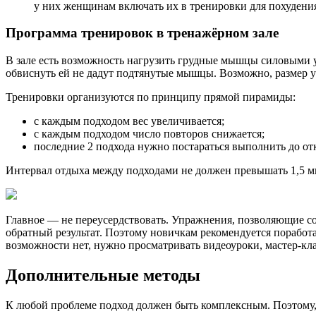
у них женщинам включать их в тренировки для похудени
Программа тренировок в тренажёрном зале
В зале есть возможность нагрузить грудные мышцы силовыми уп
обвиснуть ей не дадут подтянутые мышцы. Возможно, размер у
Тренировки организуются по принципу прямой пирамиды:
с каждым подходом вес увеличивается;
с каждым подходом число повторов снижается;
последние 2 подхода нужно постараться выполнить до отк
Интервал отдыха между подходами не должен превышать 1,5 
Главное — не переусердствовать. Упражнения, позволяющие с
обратный результат. Поэтому новичкам рекомендуется поработа
возможности нет, нужно просматривать видеоуроки, мастер-кла
Дополнительные методы
К любой проблеме подход должен быть комплексным. Поэтому,