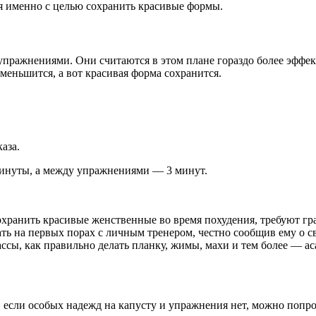
я именно с целью сохранить красивые формы.
ражнениями. Они считаются в этом плане гораздо более эффекти
меньшится, а вот красивая форма сохранится.
аза.
минуты, а между упражнениями — 3 минут.
охранить красивые женственные во время похудения, требуют г
ть на первых порах с личным тренером, честно сообщив ему о с
ссы, как правильно делать планку, жимы, махи и тем более — ас
 если особых надежд на капусту и упражнения нет, можно попр