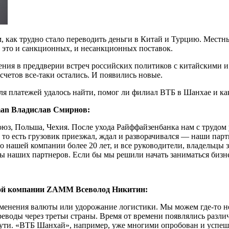
м, как трудно стало переводить деньги в Китай и Турцию. Мест
ь это и санкционных, и несанкционных поставок.
ения в преддверии встреч российских политиков с китайскими и 
счетов все-таки остались. И появились новые.
для платежей удалось найти, помог ли филиал ВТБ в Шанхае и к
an Владислав Смирнов:
, Польша, Чехия. После ухода Райффайзенбанка нам с трудом у
 то есть грузовик приезжал, ждал и разворачивался — наши парт
о нашей компании более 20 лет, и все руководители, владельцы
ы наших партнеров. Если бы мы решили начать заниматься бизне
ной компании ZAMM Всеволод Никитин:
енения валюты или удорожание логистики. Мы можем где-то нем
воды через третьи страны. Время от времени появлялись различ
пути. «ВТБ Шанхай», например, уже многими опробован и успешн