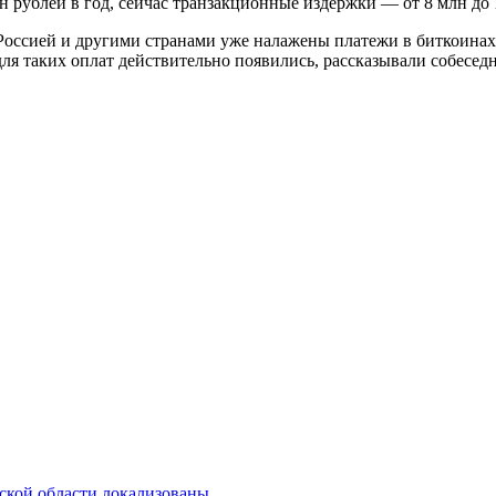
н рублей в год, сейчас транзакционные издержки — от 8 млн до 
оссией и другими странами уже налажены платежи в биткоинах 
для таких оплат действительно появились, рассказывали собес
вской области локализованы