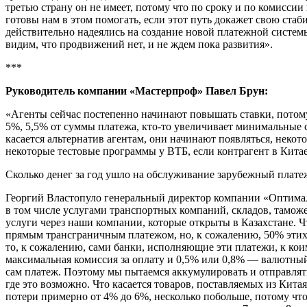
третью страну он не имеет, потому что по сроку и по комиссии
готовы нам в этом помогать, если этот путь докажет свою ста
действительно надеялись на создание новой платежной системы
видим, что продвижений нет, и не ждем пока развития».
***
Руководитель компании «Мастерпроф» Павел Брун:
«Агенты сейчас постепенно начинают повышать ставки, потому
5%, 5,5% от суммы платежа, кто-то увеличивает минимальные с
касается альтернатив агентам, они начинают появляться, некот
некоторые тестовые программы у ВТБ, если контрагент в Кита
Сколько денег за год ушло на обслуживание зарубежный плате
Георгий Властопуло генеральный директор компании «Оптимальн
в том числе услугами транспортных компаний, складов, тамож
услуги через наши компании, которые открыты в Казахстане. Ч
прямым трансграничным платежом, но, к сожалению, 50% этих
то, к сожалению, сами банки, исполняющие эти платежи, к кои
максимальная комиссия за оплату и 0,5% или 0,8% — валютный к
сам платеж. Поэтому мы пытаемся аккумулировать и отправлят
где это возможно. Что касается товаров, поставляемых из Кита
потери примерно от 4% до 6%, несколько побольше, потому что