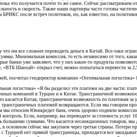
 пока что получается почти то же самое. Сейчас рассматриваем 
бильность и скорость. Также наши партнеры часто готовы частич
 БРИКС после встреч политиков, но, как известно, на политиков
 что им все сложнее переводить деньги в Китай. Все-таки огра
уммы. Минимальная комиссия, то есть независимо от того, какая
орые банки уже заявляют, что у них какие-то продукты появляютс
е, «ВТБ Шанхай» открыл счет, можно попытаться перевести за 2
жей, посчитал гендиректор компании «Оптимальная логистика» 
ая логистика» «Я бы разделил эти платежи на две части: плате
енных компаний в Турции и в Китае. Трансграничной возможност
то касается Китая, трансграничная возможность по платежам за у
 трансграничных платежей возвращаются. Если мы говорим про 
м мы относим Юникредит банк, очень здорово подняли комиссии:
онтроль. Если, например, вы переводите за стоимость услуг 10 
ь большими суммами. Что касается несанкционных товаров, мы 
я, в основном сейчас мы закупаем через третьи страны. Потери 
 с Турцией нет прямой трансграницы, приходится все закидывать