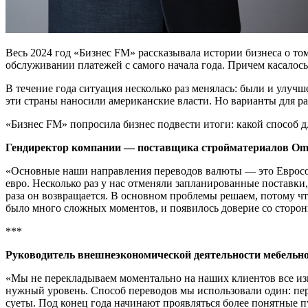
Весь 2024 год «Бизнес FM» рассказывала истории бизнеса о то
обслуживании платежей с самого начала года. Причем касалос
В течение года ситуация несколько раз менялась: были и улучш
эти страны наносили американские власти. Но варианты для ра
«Бизнес FM» попросила бизнес подвести итоги: какой способ 
Гендиректор компании — поставщика стройматериалов Om
«Основные наши направления переводов валюты — это Евросоюз
евро. Несколько раз у нас отменяли запланированные поставки,
раза он возвращается. В основном проблемы решаем, потому чт
было много сложных моментов, и появилось доверие со сторон
***
Руководитель внешнеэкономической деятельности мебель
«Мы не перекладываем моментально на наших клиентов все изм
нужный уровень. Способ переводов мы использовали один: пере
суеты. Под конец года начинают проявляться более понятные 