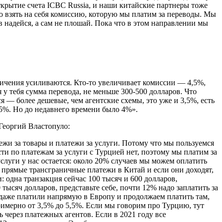
открытие счета ICBC Russia, и наши китайские партнеры тоже
но взять на себя комиссию, которую мы платим за переводы. Мы
 надейся, а сам не плошай. Пока что в этом направлении мы
ничения усиливаются. Кто-то увеличивает комиссии — 4,5%,
 у тебя сумма перевода, не меньше 300-500 долларов. Что
я — более дешевые, чем агентские схемы, это уже и 3,5%, есть
,5%. Но до недавнего времени было 4%».
Георгий Властопуло:
жи за товары и платежи за услуги. Потому что мы пользуемся
и по платежам за услуги с Турцией нет, поэтому мы платим за
слуги у нас остается: около 20% случаев мы можем оплатить
прямые трансграничные платежи в Китай и если они доходят,
 одна транзакция сейчас 100 тысяч и 600 долларов,
тысяч долларов, представьте себе, почти 12% надо заплатить за
даже платили напрямую в Европу и продолжаем платить там,
примерно от 3,5% до 5,5%. Если мы говорим про Турцию, тут
 через платежных агентов. Если в 2021 году все