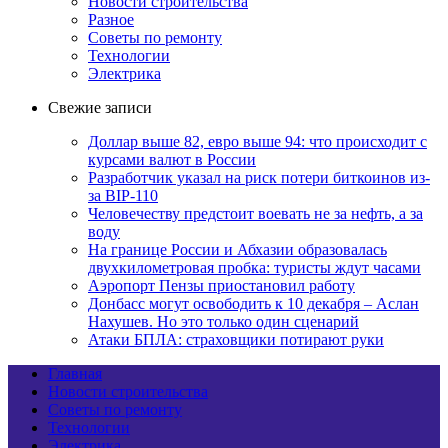
Новости строительства
Разное
Советы по ремонту
Технологии
Электрика
Свежие записи
Доллар выше 82, евро выше 94: что происходит с
курсами валют в России
Разработчик указал на риск потери биткоинов из-
за BIP-110
Человечеству предстоит воевать не за нефть, а за
воду
На границе России и Абхазии образовалась
двухкилометровая пробка: туристы ждут часами
Аэропорт Пензы приостановил работу
Донбасс могут освободить к 10 декабря – Аслан
Нахушев. Но это только один сценарий
Атаки БПЛА: страховщики потирают руки
Главная
Новости строительства
Советы по ремонту
Технологии
Электрика