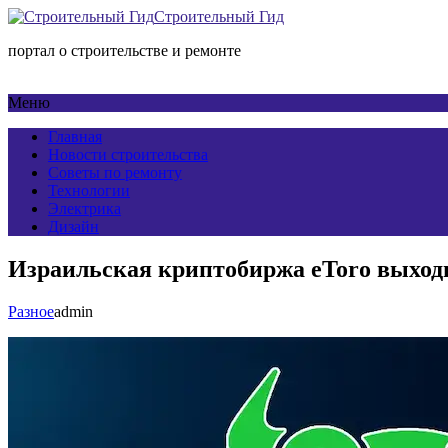
Строительный Гид
портал о строительстве и ремонте
Меню
Главная
Новости строительства
Советы по ремонту
Технологии
Электрика
Дизайн
Израильская криптобиржа eToro выхо
Разное
admin