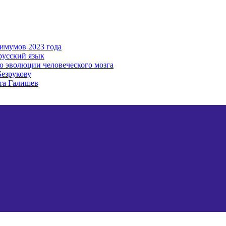
имумов 2023 года
русский язык
ю эволюции человеческого мозга
Безрукову
та Галишев