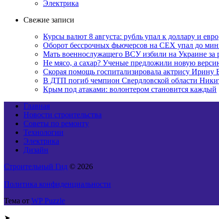
Электрика
Свежие записи
Курсы валют 8 августа: рубль упал к доллару и евро
Оборот бессрочных фьючерсов на CEX упал до мин
Мать военнослужащего ВСУ избили на Украине за 
Не мясо, а сахар? Ученые предложили новую верси
Скорая помощь госпитализировала актрису Ирину 
В ДТП погиб чемпион Свердловской области Ники
Крым под атаками: волонтером становится каждый
Главная
Новости строительства
Советы по ремонту
Технологии
Электрика
Дизайн
Строительный Гид
© 2026
Политика конфиденциальности
Тема от
WP Puzzle
➤