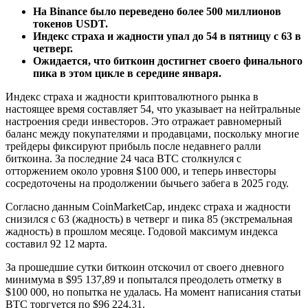
На Binance было переведено более 500 миллионов
токенов USDT.
Индекс страха и жадности упал до 54 в пятницу с 63 в
четверг.
Ожидается, что биткоин достигнет своего финального
пика в этом цикле в середине января.
Индекс страха и жадности криптовалютного рынка в
настоящее время составляет 54, что указывает на нейтральные
настроения среди инвесторов. Это отражает равномерный
баланс между покупателями и продавцами, поскольку многие
трейдеры фиксируют прибыль после недавнего ралли
биткоина. За последние 24 часа BTC столкнулся с
отторжением около уровня $100 000, и теперь инвесторы
сосредоточены на продолжении бычьего забега в 2025 году.
Согласно данным CoinMarketCap, индекс страха и жадности
снизился с 63 (жадность) в четверг и пика 85 (экстремальная
жадность) в прошлом месяце. Годовой максимум индекса
составил 92 12 марта.
За прошедшие сутки биткоин отскочил от своего дневного
минимума в $95 137,89 и попытался преодолеть отметку в
$100 000, но попытка не удалась. На момент написания статьи
BTC торгуется по $96 224,31.