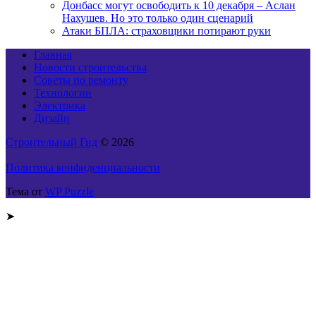
Донбасс могут освободить к 10 декабря – Аслан
Нахушев. Но это только один сценарий
Атаки БПЛА: страховщики потирают руки
Главная
Новости строительства
Советы по ремонту
Технологии
Электрика
Дизайн
Строительный Гид
© 2026
Политика конфиденциальности
Тема от
WP Puzzle
➤