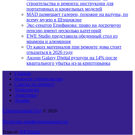
строительства и ремонта: инструкции для
портативных и кровельных моделей
MAD размещает галереи, похожие на валуны, по
всему музею в Шэньчжэне
Экс-сенатор Епифанова: право на досрочную
пенсию имеют несколько категорий
EWE Studio представила обеденный стол из
мрамора и алюминия
От каких материалов при ремонте дома стоит
отказаться в 2026 году
Акции Galaxy Digital рухнули на 14% после
квартального убытка из-за крипторынка
Главная
Новости строительства
Советы по ремонту
Технологии
Электрика
Дизайн
Строительный Гид
© 2026
Политика конфиденциальности
Тема от
WP Puzzle