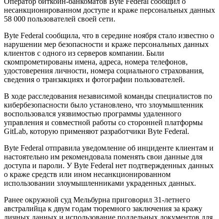
Оператор биткоин-банкоматов Byte Federal сообщил о
несанкционированном доступе и краже персональных данных
58 000 пользователей своей сети.
Byte Federal сообщила, что в середине ноября стало известно о
нарушении мер безопасности и краже персональных данных
клиентов с одного из серверов компании. Были
скомпрометированы имена, адреса, номера телефонов,
удостоверения личности, номера социального страхования,
сведения о транзакциях и фотографии пользователей.
В ходе расследования независимой команды специалистов по
кибербезопасности было установлено, что злоумышленник
воспользовался уязвимостью программы удаленного
управления и совместной работы со сторонней платформы
GitLab, которую применяют разработчики Byte Federal.
Byte Federal отправила уведомление об инциденте клиентам и
настоятельно им рекомендовала поменять свои данные для
доступа и пароли. У Byte Federal нет подтвержденных данных
о краже средств или ином несанкционированном
использовании злоумышленниками украденных данных.
Ранее окружной суд Мельбурна приговорил 31-летнего
австралийца к двум годам тюремного заключения за кражу
личных данных и использование поддельных документов для