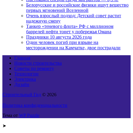
Белорусские и российские физики ищут вещество
первых мгновений Вселенной
Очень взрослый подход: Детский совет растит
надежную смену
Танкер «теневого флота» РФ с миллионом
баррелей нефти тонет у побережья Омана
Праздники 10 августа 2026 года
Один человек погиб при взрыве на
месторождении на Камчатке, двое пострадали
Главная
Новости строительства
Советы по ремонту
Технологии
Электрика
Дизайн
Строительный Гид
© 2026
Политика конфиденциальности
Тема от
WP Puzzle
➤