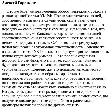
Алексей Горелкин
:
— Это же будет неправомерный оборот платежных средств в
рамках данной статьи УК РФ. Потом ужесточается по ней,
собственно, наказание в случае, если, опять-таки, будет
доказано, что вы, к примеру, передали — да, даже за просто
передачу — свою карту третьему лицу. Тут мысль в том, что
довольно давно уже банковские карты не являются нашей
собственностью, они являются собственностью банка, и в
целом их передавать нельзя. Сейчас вот за передачу карты
появилась реальная уголовная ответственность. Конечно же,
из-за того, что это УК РФ, там есть презумпция невиновности,
нужно будет доказать умысел — это вообще отдельная
история. Но сам факт, что в случае, если дропа поймают и
будет доказан умысел, то можно получить реальный
уголовный срок. Конечно же, это повлияет на количество
людей, желающих таким образом зарабатывать — а я
напомню, что дропперы, они, конечно, работают за процент,
но не всегда они работают именно с криминальными
схемами, то есть это может быть банально с криптой связано.
Но факт есть факт — теперь надо понимать все риски, что
если, не дай бог, вы поучаствовали в криминальной схеме, вы
получите вполне реальные сроки. Хотя и ранее также
дропперы получали сроки по другим статьям.