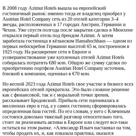
В 2008 году Azimut Hotels вышла на европейский
гостиничный рынок: именно тогда ее владелец приобрел у
Austrian Hotel Company сеть из 20 отелей категории 3–4
звезды, расположенных в 17 городах Австрии, Германии и
Чехии. Уже спустя полгода после закрытия сделки в Мюнхене
открылся первый отель под брендом Azimut. А затем
заработала гостиница в кёльнском Hansahochhaus — одном из
первых небоскребов Германии высотой 65 м, построенном в
1925 году. На расширение сети в Европе и
усовершенствование уже купленных отелей Azimut Hotels
собиралась потратить €80 млн. Общую же сумму сделки по
приобретению портфеля Austrian Hotel Company источник,
близкий к компании, оценивал в €70 млн.
Но весной 2023 года Azimut Hotels свое участие в бизнесе всех
европейских отелей прекратила. Это было сложное решение
как с финансовой, так и с моральной точки зрения,
рассказывает Бродовский. Прибыль сети оценивалась в
миллионах евро в год, а у самих гостиниц сформировалась
определенная база гостей. По его словам, у него с Клячиным
состоялся довольно тяжелый разговор относительно того,
стоит ли реализовать активы в Европе или следует все-таки
остаться на этом рынке. «Александр Ильич настаивал на том,
чтобы продать их, и, как показала практика, оказался