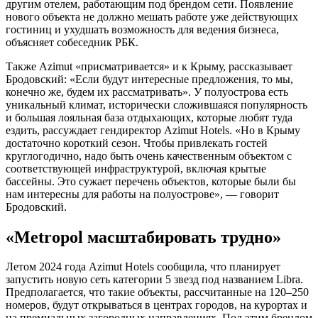
другим отелем, работающим под брендом сети. Появление
нового объекта не должно мешать работе уже действующих
гостиниц и ухудшать возможность для ведения бизнеса,
объясняет собеседник РБК.
Также Azimut «присматривается» и к Крыму, рассказывает
Бродовский: «Если будут интересные предложения, то мы,
конечно же, будем их рассматривать». У полуострова есть
уникальный климат, исторически сложившаяся популярность
и большая лояльная база отдыхающих, которые любят туда
ездить, рассуждает гендиректор Azimut Hotels. «Но в Крыму
достаточно короткий сезон. Чтобы привлекать гостей
круглогодично, надо быть очень качественным объектом с
соответствующей инфраструктурой, включая крытые
бассейны. Это сужает перечень объектов, которые были бы
нам интересны для работы на полуострове», — говорит
Бродовский.
«Metropol масштабировать трудно»
Летом 2024 года Azimut Hotels сообщила, что планирует
запустить новую сеть категории 5 звезд под названием Libra.
Предполагается, что такие объекты, рассчитанные на 120–250
номеров, будут открываться в центрах городов, на курортах и
на премиальных загородных направлениях. Под этим брендом