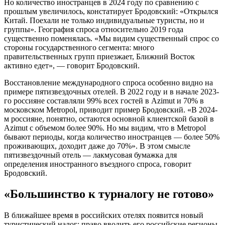
Но количество иностранцев в 2024 году по сравнению с
прошлым увеличилось, констатирует Бродовский: «Открылся
Китай. Поехали не только индивидуальные туристы, но и
группы». География спроса относительно 2019 года
существенно поменялась. «Мы видим существенный спрос со
стороны государственного сегмента: много
правительственных групп приезжает, Ближний Восток
активно едет», — говорит Бродовский.
Восстановление международного спроса особенно видно на
примере пятизвездочных отелей. В 2022 году и в начале 2023-
го россияне составляли 99% всех гостей в Azimut и 70% в
московском Metropol, приводит пример Бродовский. «В 2024-
м россияне, понятно, остаются основной клиентской базой в
Azimut с объемом более 90%. Но мы видим, что в Metropol
бывают периоды, когда количество иностранцев — более 50%
проживающих, доходит даже до 70%». В этом смысле
пятизвездочный отель — лакмусовая бумажка для
определения иностранного въездного спроса, говорит
Бродовский.
«Большинство к турналогу не готово»
В ближайшее время в российских отелях появится новый
туристический налог: право вводить его российские регионы