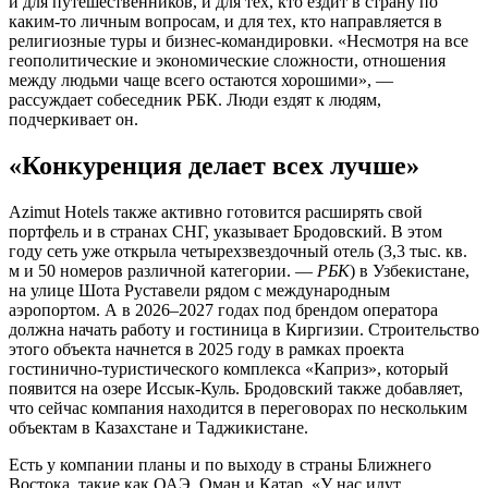
и для путешественников, и для тех, кто ездит в страну по
каким-то личным вопросам, и для тех, кто направляется в
религиозные туры и бизнес-командировки. «Несмотря на все
геополитические и экономические сложности, отношения
между людьми чаще всего остаются хорошими», —
рассуждает собеседник РБК. Люди ездят к людям,
подчеркивает он.
«Конкуренция делает всех лучше»
Azimut Hotels также активно готовится расширять свой
портфель и в странах СНГ, указывает Бродовский. В этом
году сеть уже открыла четырехзвездочный отель (3,3 тыс. кв.
м и 50 номеров различной категории. —
РБК
) в Узбекистане,
на улице Шота Руставели рядом с международным
аэропортом. А в 2026–2027 годах под брендом оператора
должна начать работу и гостиница в Киргизии. Строительство
этого объекта начнется в 2025 году в рамках проекта
гостинично-туристического комплекса «Каприз», который
появится на озере Иссык-Куль. Бродовский также добавляет,
что сейчас компания находится в переговорах по нескольким
объектам в Казахстане и Таджикистане.
Есть у компании планы и по выходу в страны Ближнего
Востока, такие как ОАЭ, Оман и Катар. «У нас идут