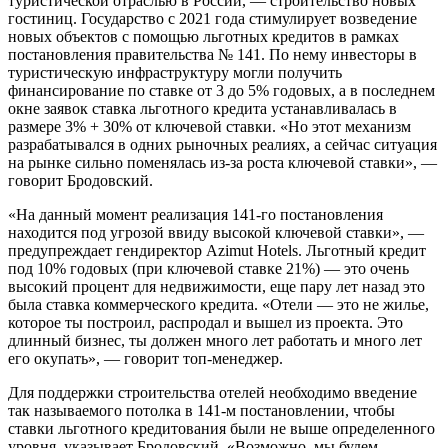
туристической отраслью в России, — строительство новых
гостиниц. Государство с 2021 года стимулирует возведение
новых объектов с помощью льготных кредитов в рамках
постановления правительства № 141. По нему инвесторы в
туристическую инфраструктуру могли получить
финансирование по ставке от 3 до 5% годовых, а в последнем
окне заявок ставка льготного кредита устанавливалась в
размере 3% + 30% от ключевой ставки. «Но этот механизм
разрабатывался в одних рыночных реалиях, а сейчас ситуация
на рынке сильно поменялась из-за роста ключевой ставки», —
говорит Бродовский.
«На данный момент реализация 141-го постановления
находится под угрозой ввиду высокой ключевой ставки», —
предупреждает гендиректор Azimut Hotels. Льготный кредит
под 10% годовых (при ключевой ставке 21%) — это очень
высокий процент для недвижимости, еще пару лет назад это
была ставка коммерческого кредита. «Отели — это не жилье,
которое ты построил, распродал и вышел из проекта. Это
длинный бизнес, ты должен много лет работать и много лет
его окупать», — говорит топ-менеджер.
Для поддержки строительства отелей необходимо введение
так называемого потолка в 141-м постановлении, чтобы
ставки льготного кредитования были не выше определенного
уровня, указывает Бродовский. «Возможно, мы будем