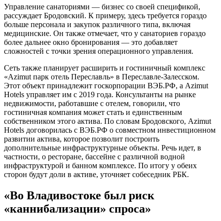
Управление санаториями — бизнес со своей спецификой,
рассуждает Бродовский. К примеру, здесь требуется гораздо
больше персонала и закупок различного типа, включая
медицинские. Он также отмечает, что у санаториев гораздо
более дальнее окно бронирования — это добавляет
сложностей с точки зрения операционного управления.
Сеть также планирует расширить и гостиничный комплекс
«Azimut парк отель Переславль» в Переславле-Залесском.
Этот объект принадлежит госкорпорации ВЭБ.РФ, а Azimut
Hotels управляет им с 2019 года. Консультанты на рынке
недвижимости, работавшие с отелем, говорили, что
гостиничная компания может стать и единственным
собственником этого актива. По словам Бродовского, Azimut
Hotels договорилась с ВЭБ.РФ о совместном инвестиционном
развитии актива, которое позволит построить
дополнительные инфраструктурные объекты. Речь идет, в
частности, о ресторане, бассейне с различной водной
инфраструктурой и банном комплексе. По итогу у обеих
сторон будут доли в активе, уточняет собеседник РБК.
«Во Владивостоке был риск
«каннибализации» спроса»