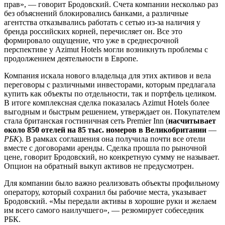
прав», — говорит Бродовский. Счета компании несколько раз
без объяснений блокировались банками, а различные
агентства отказывались работать с сетью из-за наличия у
бренда российских корней, перечисляет он. Все это
формировало ощущение, что уже в среднесрочной
перспективе у Azimut Hotels могли возникнуть проблемы с
продолжением деятельности в Европе.
Компания искала нового владельца для этих активов и вела
переговоры с различными инвесторами, которым предлагала
купить как объекты по отдельности, так и портфель целиком.
В итоге комплексная сделка показалась Azimut Hotels более
выгодным и быстрым решением, утверждает он. Покупателем
стала британская гостиничная сеть Premier Inn (
насчитывает
около 850 отелей на 85 тыс. номеров в Великобритании
—
РБК
). В рамках соглашения она получила почти все отели
вместе с договорами аренды. Сделка прошла по рыночной
цене, говорит Бродовский, но конкретную сумму не называет.
Опцион на обратный выкуп активов не предусмотрен.
Для компании было важно реализовать объекты профильному
оператору, который сохранил бы рабочие места, указывает
Бродовский. «Мы передали активы в хорошие руки и желаем
им всего самого наилучшего», — резюмирует собеседник
РБК.