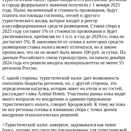
и города федерального значения получили с 1 января 2025
года. Налог, включенный в стоимость проживания, будут
платить постояльцы гостиниц, отелей и другого
туристического жилья, которое входит в реестр
классифицированных средств размещения. Ставка сбора в
2025 году составит 1% от стоимости проживания и будет
увеличиваться, прибавляя по 1 п.п. в год до 2029-го, пока не
достигнет 5%. В зависимости от сезона и категории средств
размещения ставка налога может отличаться, но в законе
прописано, что он не может быть менее 100 руб. за сутки. По
данным Российского союза туриндустрии, на начало декабря
2024 года его решили вводить муниципалитеты не менее 55
регионов России.
С одной стороны, туристический налог дает возможность
пополнять бюджеты регионов, но, с другой стороны, это
определенная нагрузка, которая ляжет на отели и их гостей,
рассуждает глава Azimut Hotels. Участники рынка пока видят
много вопросов по внедрению и администрированию
туристического налога, говорит Бродовский. К тому же пока
не все регионы готовы к взиманию сбора с точки зрения
внедрения технологических решений.
«Туристический налог, наверное, задумывался как некое
благо, потому что средства предназначены для туристической