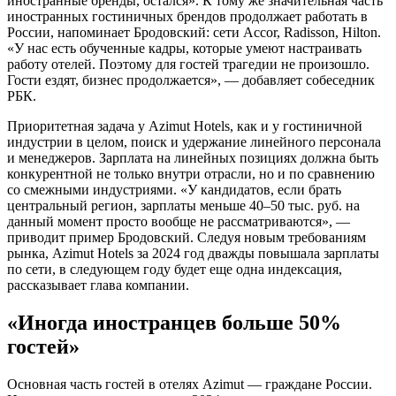
иностранные бренды, остался». К тому же значительная часть
иностранных гостиничных брендов продолжает работать в
России, напоминает Бродовский: сети Accor, Radisson, Hilton.
«У нас есть обученные кадры, которые умеют настраивать
работу отелей. Поэтому для гостей трагедии не произошло.
Гости ездят, бизнес продолжается», — добавляет собеседник
РБК.
Приоритетная задача у Azimut Hotels, как и у гостиничной
индустрии в целом, поиск и удержание линейного персонала
и менеджеров. Зарплата на линейных позициях должна быть
конкурентной не только внутри отрасли, но и по сравнению
со смежными индустриями. «У кандидатов, если брать
центральный регион, зарплаты меньше 40–50 тыс. руб. на
данный момент просто вообще не рассматриваются», —
приводит пример Бродовский. Следуя новым требованиям
рынка, Azimut Hotels за 2024 год дважды повышала зарплаты
по сети, в следующем году будет еще одна индексация,
рассказывает глава компании.
«Иногда иностранцев больше 50%
гостей»
Основная часть гостей в отелях Azimut — граждане России.