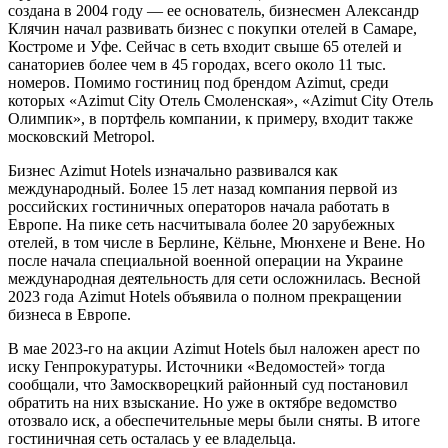
создана в 2004 году — ее основатель, бизнесмен Александр
Клячин начал развивать бизнес с покупки отелей в Самаре,
Костроме и Уфе. Сейчас в сеть входит свыше 65 отелей и
санаториев более чем в 45 городах, всего около 11 тыс.
номеров. Помимо гостиниц под брендом Azimut, среди
которых «Azimut City Отель Смоленская», «Azimut City Отель
Олимпик», в портфель компании, к примеру, входит также
московский Metropol.
Бизнес Azimut Hotels изначально развивался как
международный. Более 15 лет назад компания первой из
российских гостиничных операторов начала работать в
Европе. На пике сеть насчитывала более 20 зарубежных
отелей, в том числе в Берлине, Кёльне, Мюнхене и Вене. Но
после начала специальной военной операции на Украине
международная деятельность для сети осложнилась. Весной
2023 года Azimut Hotels объявила о полном прекращении
бизнеса в Европе.
В мае 2023-го на акции Azimut Hotels был наложен арест по
иску Генпрокуратуры. Источники «Ведомостей» тогда
сообщали, что Замоскворецкий районный суд постановил
обратить на них взыскание. Но уже в октябре ведомство
отозвало иск, а обеспечительные меры были сняты. В итоге
гостиничная сеть осталась у ее владельца.