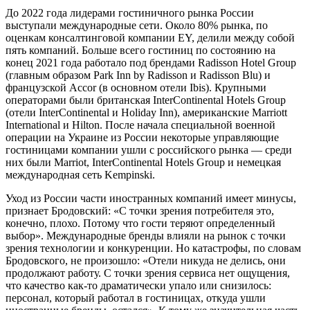
До 2022 года лидерами гостиничного рынка России
выступали международные сети. Около 80% рынка, по
оценкам консалтинговой компании EY, делили между собой
пять компаний. Больше всего гостиниц по состоянию на
конец 2021 года работало под брендами Radisson Hotel Group
(главным образом Park Inn by Radisson и Radisson Blu) и
французской Accor (в основном отели Ibis). Крупными
операторами были британская InterContinental Hotels Group
(отели InterContinental и Holiday Inn), американские Marriott
International и Hilton. После начала специальной военной
операции на Украине из России некоторые управляющие
гостиницами компании ушли с российского рынка — среди
них были Marriot, InterContinental Hotels Group и немецкая
международная сеть Kempinski.
Уход из России части иностранных компаний имеет минусы,
признает Бродовский: «С точки зрения потребителя это,
конечно, плохо. Потому что гости теряют определенный
выбор». Международные бренды влияли на рынок с точки
зрения технологии и конкуренции. Но катастрофы, по словам
Бродовского, не произошло: «Отели никуда не делись, они
продолжают работу. С точки зрения сервиса нет ощущения,
что качество как-то драматически упало или снизилось:
персонал, который работал в гостиницах, откуда ушли