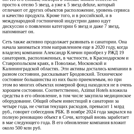
просто к отелю 5 звезд, а уже к 5 звезд deluxe, который
отличают от других объектов расположение, уровень сервиса
и качество продукта. Кроме того, и в российской, и в
международной гостиничной индустрии давно идут
дискуссии о появлении категории 6 звезд и даже 7 звезд,
напоминает он.
Сеть также активно продолжает развивать и санатории. Она
начала заниматься этим направлением еще в 2020 году, когда
владелец компании Александр Клячин приобрел у РЖД 19
санаториев, расположенных, в частности, в Краснодарском и
Ставропольском краях, в Поволжье, Московской и
Калининградской областях. Эти активы достались компании в
разном состоянии, рассказывает Бродовский. Техническое
состояние большинства из них было приемлемым, но при
этом во многих объектах номерной фонд находился не в очень
хорошем состоянии. Соответственно, Azimut Hotels вложила
средства в его обновление, в том числе закупила медицинское
оборудование. Общий объем инвестиций в санатории за
четыре года, не считая текущих расходов, превысит 1 млрд
руб., говорит собеседник РБК. В ноябре 2024 года закрылся на
полную реновацию объект в Сочи, который вновь заработает
в мае следующего года. В его обновление компания вложит
около 500 млн руб.