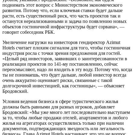
поднимать этот вопрос с Министерством экономического
развития. Потому что, если ключевая ставки будет дальше
расти, есть существенный риск, что часть проектов так и
останутся нереализованными и задача по появлению новых
объектов гостиничной инфраструктуры будет сорвана», —
говорит собеседник РБК.
Увеличение нагрузки на инвесторов гендиректор Azimut
Hotels считает плохим сигналом для того, чтобы гостиничная
индустрия росла с точки зрения предложения для гостей.
«Целый ряд инвесторов, заявивших о заинтересованности в
реализации проектов по 141-му постановлению, сейчас
переосмысляют, надо ли входить в эту воду. Потому что, когда
ты не понимаешь, что будет дальше, любой инвестор всегда
очень аккуратно оценивает риски, связанные с такой
долгосрочной инвестицией, как гостиницы», — объясняет
Бродовский.
Условия ведения бизнеса в сфере туристического жилья
должны быть равными для разных игроков, добавляет
Бродовский: «Мы уже много лет последовательно выступаем
за то, чтобы любые продажи отелей, апартаментов и любого
жилья на агрегаторах осуществлялись только при наличии
документов, подтверждающих звездность или легальность
бизнеса». Глава Azimut Hotels настаивает, что это не вопрос