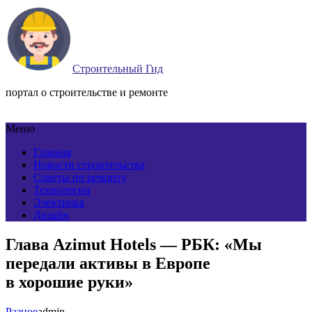
Строительный Гид
портал о строительстве и ремонте
Меню
Главная
Новости строительства
Советы по ремонту
Технологии
Электрика
Дизайн
Глава Azimut Hotels — РБК: «Мы
передали активы в Европе
в хорошие руки»
Разное
admin