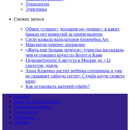
Технологии
Электрика
Свежие записи
Обмен «старых» долларов на «новые»: в каких
банках нет комиссий за прием валюты
Circle назвала валидаторов блокчейна Arc
Макгрегор перенес операцию
«Жить еще больше хочется»: туристка рассказала,
чем ее покорил круиз по Волге и Каме
Гидрометцентр: 6 августа в Москве до +32
градусов, дождь
Анна Казючиц растит ребёнка соперницы и уже
не скрывает тайную сестру: Судьба круче сюжета
кино
Как остановить матерей-убийц?
Главная
Новости строительства
Советы по ремонту
Технологии
Электрика
Дизайн