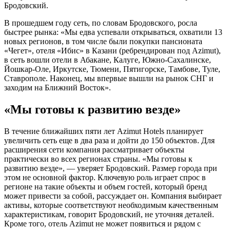
Бродовский.
В прошедшем году сеть, по словам Бродовского, росла
быстрее рынка: «Мы едва успевали открываться, охватили 13
новых регионов, в том числе были покупки пансионата
«Чегет», отеля «Ибис» в Казани (ребрендирован под Azimut),
в сеть вошли отели в Абакане, Калуге, Южно-Сахалинске,
Йошкар-Оле, Иркутске, Тюмени, Пятигорске, Тамбове, Туле,
Ставрополе. Наконец, мы впервые вышли на рынок СНГ и
заходим на Ближний Восток».
«Мы готовы к развитию везде»
В течение ближайших пяти лет Azimut Hotels планирует
увеличить сеть еще в два раза и дойти до 150 объектов. Для
расширения сети компания рассматривает объекты
практически во всех регионах страны. «Мы готовы к
развитию везде», — уверяет Бродовский. Размер города при
этом не основной фактор. Ключевую роль играет спрос в
регионе на такие объекты и объем гостей, который бренд
может привести за собой, рассуждает он. Компания выбирает
активы, которые соответствуют необходимым качественным
характеристикам, говорит Бродовский, не уточняя деталей.
Кроме того, отель Azimut не может появиться и рядом с