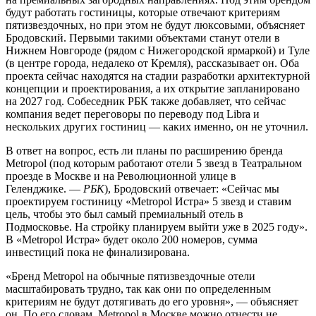
будут работать гостиницы, которые отвечают критериям
пятизвездочных, но при этом не будут люксовыми, объясняет
Бродовский. Первыми такими объектами станут отели в
Нижнем Новгороде (рядом с Нижегородской ярмаркой) и Туле
(в центре города, недалеко от Кремля), рассказывает он. Оба
проекта сейчас находятся на стадии разработки архитектурной
концепции и проектирования, а их открытие запланировано
на 2027 год. Собеседник РБК также добавляет, что сейчас
компания ведет переговоры по переводу под Libra и
нескольких других гостиниц — каких именно, он не уточнил.
В ответ на вопрос, есть ли планы по расширению бренда
Metropol (под которым работают отели 5 звезд в Театральном
проезде в Москве и на Революционной улице в
Геленджике. —
РБК
), Бродовский отвечает: «Сейчас мы
проектируем гостиницу «Metropol Истра» 5 звезд и ставим
цель, чтобы это был самый премиальный отель в
Подмосковье. На стройку планируем выйти уже в 2025 году».
В «Metropol Истра» будет около 200 номеров, сумма
инвестиций пока не финализирована.
«Бренд Metropol на обычные пятизвездочные отели
масштабировать трудно, так как они по определенным
критериям не будут дотягивать до его уровня», — объясняет
он. По его словам, Metropol в Москве можно отнести не