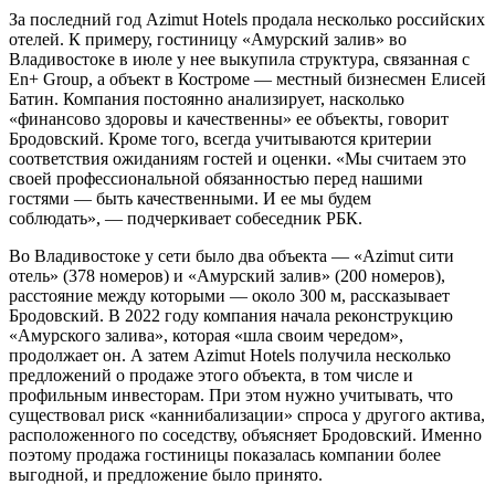
За последний год Azimut Hotels продала несколько российских
отелей. К примеру, гостиницу «Амурский залив» во
Владивостоке в июле у нее выкупила структура, связанная с
En+ Group, а объект в Костроме — местный бизнесмен Елисей
Батин. Компания постоянно анализирует, насколько
«финансово здоровы и качественны» ее объекты, говорит
Бродовский. Кроме того, всегда учитываются критерии
соответствия ожиданиям гостей и оценки. «Мы считаем это
своей профессиональной обязанностью перед нашими
гостями — быть качественными. И ее мы будем
соблюдать», — подчеркивает собеседник РБК.
Во Владивостоке у сети было два объекта — «Azimut сити
отель» (378 номеров) и «Амурский залив» (200 номеров),
расстояние между которыми — около 300 м, рассказывает
Бродовский. В 2022 году компания начала реконструкцию
«Амурского залива», которая «шла своим чередом»,
продолжает он. А затем Azimut Hotels получила несколько
предложений о продаже этого объекта, в том числе и
профильным инвесторам. При этом нужно учитывать, что
существовал риск «каннибализации» спроса у другого актива,
расположенного по соседству, объясняет Бродовский. Именно
поэтому продажа гостиницы показалась компании более
выгодной, и предложение было принято.