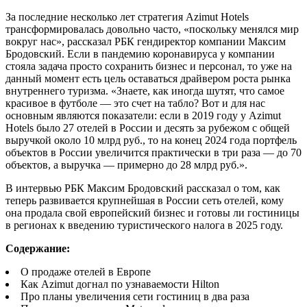
За последние несколько лет стратегия Azimut Hotels
трансформировалась довольно часто, «поскольку менялся мир
вокруг нас», рассказал РБК гендиректор компании Максим
Бродовский. Если в пандемию коронавируса у компании
стояла задача просто сохранить бизнес и персонал, то уже на
данный момент есть цель оставаться драйвером роста рынка
внутреннего туризма. «Знаете, как иногда шутят, что самое
красивое в футболе — это счет на табло? Вот и для нас
основным являются показатели: если в 2019 году у Azimut
Hotels было 27 отелей в России и десять за рубежом с общей
выручкой около 10 млрд руб., то на конец 2024 года портфель
объектов в России увеличится практически в три раза — до 70
объектов, а выручка — примерно до 28 млрд руб.».
В интервью РБК Максим Бродовский рассказал о том, как
теперь развивается крупнейшая в России сеть отелей, кому
она продала свой европейский бизнес и готовы ли гостиницы
в регионах к введению туристического налога в 2025 году.
Содержание:
О продаже отелей в Европе
Как Azimut догнал по узнаваемости Hilton
Про планы увеличения сети гостиниц в два раза