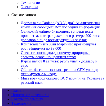
Технологии
Электрика
Свежие записи
Достигла ли Cardano (ADA) дна? Аналитическая
компания сообщает! Вот последняя информация
Одинокий майнер биткоинов, вопреки всем
прогнозам, выиграл джекпот в размере 200 тысяч
долларов в виде вознаграждения за блок
Криптоаналитик Али Мартинес прогнозирует
рост эфириума до $3,000
Свежесть после дождя: почему природные
ароматы особенно нравятся летом
Курсы валют 8 августа: рубль упал к доллару и
евро
Оборот бессрочных фьючерсов на CEX упал до
минимумов 2023 года
Мать военнослужащего ВСУ избили на Украине за
русский язык
Главная
Новости строительства
Советы по ремонту
Технологии