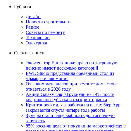
Рубрики
Дизайн
Новости строительства
Разное
Советы по ремонту
Технологии
Электрика
Свежие записи
Экс-сенатор Епифанова: право на досрочную
пенсию имеют несколько категорий
EWE Studio представила обеденный стол из
мрамора и алюминия
От каких материалов при ремонте дома стоит
отказаться в 2026 году
Акции Galaxy Digital рухнули на 14% после
квартального убытка из-за крипторынка
Криптопроект для заработка на шагах Step App
закрывается спустя четыре года работы
Зумеры стали чаще выбирать долгосрочную
занятость
85% россиян делают покупки на маркетплейсах в