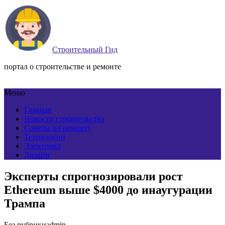
Строительный Гид
портал о строительстве и ремонте
Меню
Главная
Новости строительства
Советы по ремонту
Технологии
Электрика
Дизайн
Эксперты спрогнозировали рост
Ethereum выше $4000 до инаугурации
Трампа
Без рубрики
admin