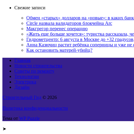
Свежие записи
Обмен «старых» долларов на «новые»: в каких бан
Circle назвала валидаторов блокчейна Arc
Макгрегор перенес операцию
«Жить еще больше хочется»: туристка рассказала, ч
Гидрометцентр: 6 августа в Москве до +32 градусов
Анна Казючиц растит ребёнка соперницы и уже не 
Как остановить матерей-убийц?
Главная
Новости строительства
Советы по ремонту
Технологии
Электрика
Дизайн
Строительный Гид
© 2026
Политика конфиденциальности
Тема от
WP Puzzle
➤