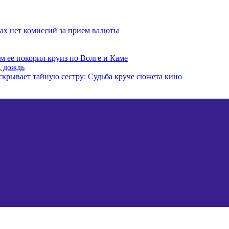
ках нет комиссий за прием валюты
ем ее покорил круиз по Волге и Каме
, дождь
скрывает тайную сестру: Судьба круче сюжета кино