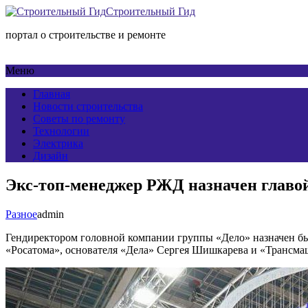
Строительный Гид
портал о строительстве и ремонте
Меню
Главная
Новости строительства
Советы по ремонту
Технологии
Электрика
Дизайн
Экс-топ-менеджер РЖД назначен глав
Разное
admin
Гендиректором головной компании группы «Дело» назначен б
«Росатома», основателя «Дела» Сергея Шишкарева и «Трансм