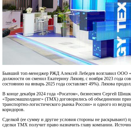
Бывший топ-менеджер РЖД Алексей Лебедев возглавил ООО «УК
должности он сменил Екатерину Ляхову, с ноября 2023 года с
состоянию на январь 2025 года составляет 49%). Ляхова продо
В конце декабря 2024 года «Росатом», бизнесмен Сергей Шишк
«Трансмашхолдинг» (ТМХ) договорились об объединении прин
транспортно-логистического рынка России» и одного из веду
коридоров.
Сделкой (ее сумму и другие условия стороны не раскрывают) 
сделки ТМХ получит право назначить главу компании. Источни