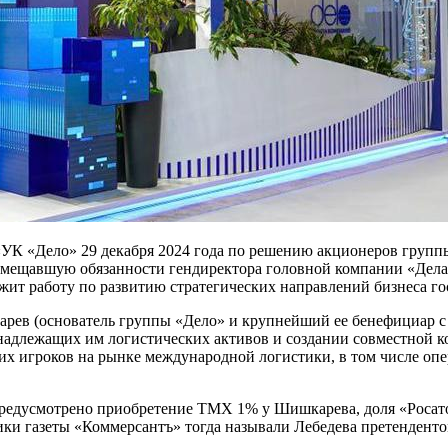
 «Дело» 29 декабря 2024 года по решению акционеров группы,
овмещавшую обязанности гендиректора головной компании «Дела»
лжит работу по развитию стратегических направлений бизнеса г
арев (основатель группы «Дело» и крупнейший ее бенефициар с
адлежащих им логистических активов и создании совместной к
щих игроков на рынке международной логистики, в том числе о
предусмотрено приобретение ТМХ 1% у Шишкарева, доля «Росато
ки газеты «Коммерсантъ» тогда называли Лебедева претенденто