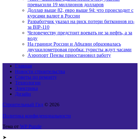
превысили 19 миллионов долларов
Доллар выше 82, евро выше 94: что происходит с
курсами валют в России
Разработчик указал на риск потери биткоинов из-
за BIP-110
Человечеству предстоит воевать не за нефть, а за
воду
На границе России и Абхазии образовалась
двухкилометровая пробка: туристы ждут часами
Аэропорт Пензы приостановил работу
Главная
Новости строительства
Советы по ремонту
Технологии
Электрика
Дизайн
Строительный Гид
© 2026
Политика конфиденциальности
Тема от
WP Puzzle
➤