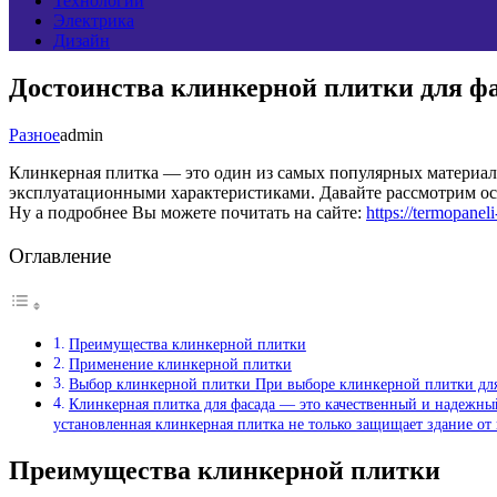
Технологии
Электрика
Дизайн
Достоинства клинкерной плитки для фа
Разное
admin
Клинкерная плитка — это один из самых популярных материал
эксплуатационными характеристиками. Давайте рассмотрим ос
Ну а подробнее Вы можете почитать на сайте:
https://termopanel
Оглавление
Преимущества клинкерной плитки
Применение клинкерной плитки
Выбор клинкерной плитки При выборе клинкерной плитки для
Клинкерная плитка для фасада — это качественный и надежн
установленная клинкерная плитка не только защищает здание от
Преимущества клинкерной плитки