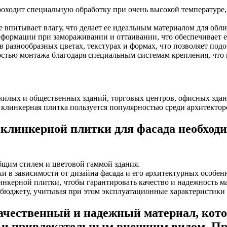
оходит специальную обработку при очень высокой температуре,
е впитывает влагу, что делает ее идеальным материалом для об
еформации при замораживании и оттаивании, что обеспечивает е
разнообразных цветах, текстурах и формах, что позволяет подо
стью монтажа благодаря специальным системам крепления, что п
жилых и общественных зданий, торговых центров, офисных здан
 клинкерная плитка пользуется популярностью среди архитектор
клинкерной плитки для фасада необходи
общим стилем и цветовой гаммой здания.
и в зависимости от дизайна фасада и его архитектурных особен
нкерной плитки, чтобы гарантировать качество и надежность ма
 бюджету, учитывая при этом эксплуатационные характеристики 
качественный и надежный материал, кот
и привлекательным внешним видом. Пра