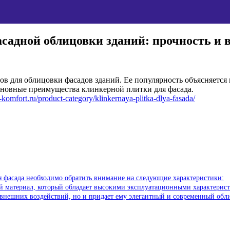
садной облицовки зданий: прочность и 
ов для облицовки фасадов зданий. Ее популярность объясняется
новные преимущества клинкерной плитки для фасада.
i-komfort.ru/product-category/klinkernaya-plitka-dlya-fasada/
 фасада необходимо обратить внимание на следующие характеристики:
ый материал, который обладает высокими эксплуатационными характери
 внешних воздействий, но и придает ему элегантный и современный обл