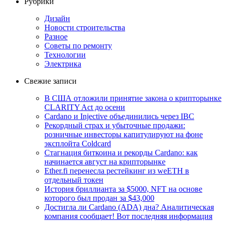
Рубрики
Дизайн
Новости строительства
Разное
Советы по ремонту
Технологии
Электрика
Свежие записи
В США отложили принятие закона о крипторынке
CLARITY Act до осени
Cardano и Injective объединились через IBC
Рекордный страх и убыточные продажи:
розничные инвесторы капитулируют на фоне
эксплойта Coldcard
Стагнация биткоина и рекорды Cardano: как
начинается август на крипторынке
Ether.fi перенесла рестейкинг из weETH в
отдельный токен
История бриллианта за $5000, NFT на основе
которого был продан за $43,000
Достигла ли Cardano (ADA) дна? Аналитическая
компания сообщает! Вот последняя информация