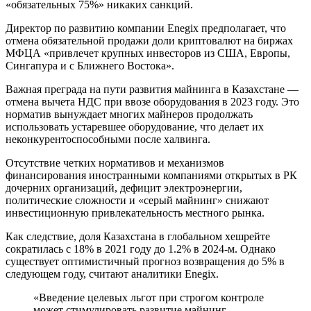
«обязательных 75%» никаких санкций.
Директор по развитию компании Enegix предполагает, что
отмена обязательной продажи доли криптовалют на биржах
МФЦА «привлечет крупных инвесторов из США, Европы,
Сингапура и с Ближнего Востока».
Важная преграда на пути развития майнинга в Казахстане —
отмена вычета НДС при ввозе оборудования в 2023 году. Это
норматив вынуждает многих майнеров продолжать
использовать устаревшее оборудование, что делает их
неконкурентоспособными после халвинга.
Отсутствие четких нормативов и механизмов
финансирования иностранными компаниями открытых в РК
дочерних организаций, дефицит электроэнергии,
политические сложности и «серый майнинг» снижают
инвестиционную привлекательность местного рынка.
Как следствие, доля Казахстана в глобальном хешрейте
сократилась с 18% в 2021 году до 1.2% в 2024-м. Однако
существует оптимистичный прогноз возвращения до 5% в
следующем году, считают аналитики Enegix.
«Введение целевых льгот при строгом контроле
может стимулировать развитие майнинг-