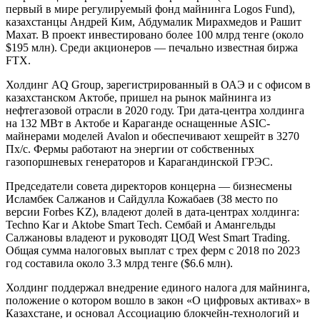
первый в мире регулируемый фонд майнинга Logos Fund),
казахстанцы Андрей Ким, Абдумалик Мирахмедов и Рашит
Махат. В проект инвестировано более 100 млрд тенге (около
$195 млн). Среди акционеров — печально известная биржа
FTX.
Холдинг AQ Group, зарегистрированный в ОАЭ и с офисом в
казахстанском Актобе, пришел на рынок майнинга из
нефтегазовой отрасли в 2020 году. Три дата-центра холдинга
на 132 МВт в Актобе и Караганде оснащенные ASIC-
майнерами моделей Avalon и обеспечивают хешрейт в 3270
Пх/с. Фермы работают на энергии от собственных
газопоршневых генераторов и Карагандинской ГРЭС.
Председатели совета директоров концерна — бизнесмены
Исламбек Салжанов и Сайдулла Кожабаев (38 место по
версии Forbes KZ), владеют долей в дата-центрах холдинга:
Techno Kar и Aktobe Smart Tech. Сембай и Амангельды
Салжановы владеют и руководят ЦОД West Smart Trading.
Общая сумма налоговых выплат с трех ферм с 2018 по 2023
год составила около 3.3 млрд тенге ($6.6 млн).
Холдинг поддержал внедрение единого налога для майнинга,
положение о котором вошло в закон «О цифровых активах» в
Казахстане, и основал Ассоциацию блокчейн-технологий и