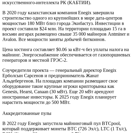
искусственного-интеллекта РК (КАБТИИ).
В 2020 году казахстанская компания Enegix завершила
строительство одного из крупнейших в мире дата-центров
мощностью 180 МВт близ города Экибастуз. Инвестиции в
проект составили $24 млн. На территории площадью 15 га в
восьми ангарах размещено свыше 35 000 майнеров Antminer и
Avalon. Все мощности заняты добычей биткоинов.
Цена хостинга составляет $0.06 за кВт·ч без уплаты налога на
майнинг. Энергоснабжение обеспечивается от газопоршневых
генераторов и местной ГРЭС-2.
Соучредители проекта — генеральный директор Enegix
Ерболсын Сарсенов и предприниматель Жанат
Альдебергенов. На площадях компании размещают свое
оборудование такие крупные игроки крипторынка как
Genesis, Hearst, Canaan (30 мВт). Еще 20 мВт арендуют
иностранные инвесторы. К 2025 году Enegix планирует
нарастить мощности до 500 МВт.
Аккредитованные пулы
В 2022 году Enegix запустила майнинговый пул BTCpool,
который поддерживает монеты BTC (726 Эх/с), LTC (1 Tx/c),