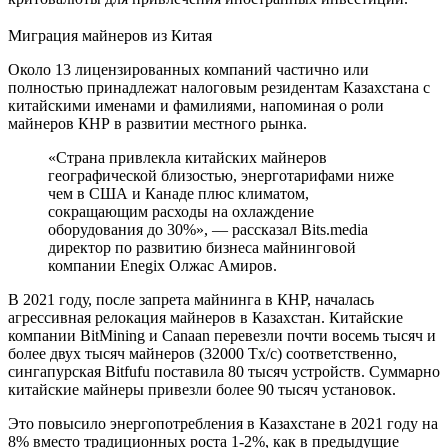
Миграция майнеров из Китая
Около 13 лицензированных компаний частично или
полностью принадлежат налоговым резидентам Казахстана с
китайскими именами и фамилиями, напоминая о роли
майнеров КНР в развитии местного рынка.
«Страна привлекла китайских майнеров
географической близостью, энерготарифами ниже
чем в США и Канаде плюс климатом,
сокращающим расходы на охлаждение
оборудования до 30%», — рассказал Bits.media
директор по развитию бизнеса майнинговой
компании Enegix Олжас Амиров.
В 2021 году, после запрета майнинга в КНР, началась
агрессивная релокация майнеров в Казахстан. Китайские
компании BitMining и Canaan перевезли почти восемь тысяч и
более двух тысяч майнеров (32000 Tx/c) соответственно,
сингапурская Bitfufu поставила 80 тысяч устройств. Суммарно
китайские майнеры привезли более 90 тысяч установок.
Это повысило энергопотребления в Казахстане в 2021 году на
8% вместо традиционных роста 1-2%, как в предыдущие