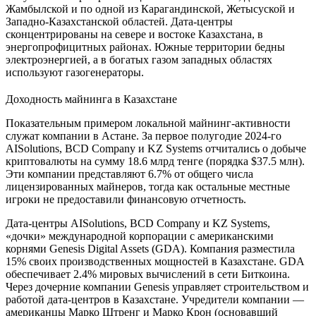
Жамбылской и по одной из Карагандинской, Жетысуской и
Западно-Казахстанской областей. Дата-центры
сконцентрированы на севере и востоке Казахстана, в
энергопрофицитных районах. Южные территории бедны
электроэнергией, а в богатых газом западных областях
используют газогенераторы.
Доходность майнинга в Казахстане
Показательным примером локальной майнинг-активности
служат компании в Астане. За первое полугодие 2024-го
AISolutions, BCD Company и KZ Systems отчитались о добыче
криптовалюты на сумму 18.6 млрд тенге (порядка $37.5 млн).
Эти компании представляют 6.7% от общего числа
лицензированных майнеров, тогда как остальные местные
игроки не предоставили финансовую отчетность.
Дата-центры AISolutions, BCD Company и KZ Systems,
«дочки» международной корпорации с американскими
корнями Genesis Digital Assets (GDA). Компания разместила
15% своих производственных мощностей в Казахстане. GDA
обеспечивает 2.4% мировых вычислений в сети Биткоина.
Через дочерние компании Genesis управляет строительством и
работой дата-центров в Казахстане. Учредители компании —
американцы Марко Штренг и Марко Крон (основавший