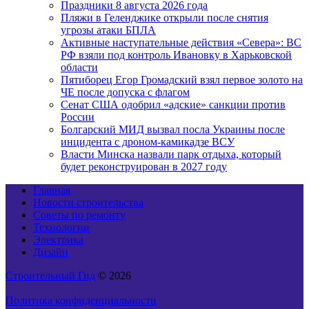
Праздники 8 августа 2026 года
Пляжи в Геленджике открыли после снятия
угрозы атаки БПЛА
Активные наступательные действия «Севера»: ВС
РФ взяли под контроль Ивановку в Харьковской
области
Пятиборец Егор Громадский взял первое золото на
ЧЕ после допуска с флагом
Сенат США одобрил «адские» санкции против
России
Болгарский МИД вызвал посла Украины после
инцидента с дроном-камикадзе ВСУ
Власти Минска назвали парк отдыха, который
будет реконструирован в 2027 году
Главная
Новости строительства
Советы по ремонту
Технологии
Электрика
Дизайн
Строительный Гид
© 2026
Политика конфиденциальности