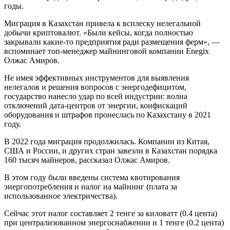
годы.
Миграция в Казахстан привела к всплеску нелегальной
добычи криптовалют. «Были кейсы, когда полностью
закрывали какие-то предприятия ради размещения ферм», —
вспоминает топ-менеджер майнинговой компании Enegix
Олжас Амиров.
Не имея эффективных инструментов для выявления
нелегалов и решения вопросов с энергодефицитом,
государство нанесло удар по всей индустрии: волна
отключений дата-центров от энергии, конфискаций
оборудования и штрафов пронеслась по Казахстану в 2021
году.
В 2022 года миграция продолжилась. Компании из Китая,
США и России, и других стран завезли в Казахстан порядка
160 тысяч майнеров, рассказал Олжас Амиров.
В этом году были введены система квотирования
энергопотребления и налог на майнинг (плата за
использованное электричества).
Сейчас этот налог составляет 2 тенге за киловатт (0.4 цента)
при централизованном энергоснабжении и 1 тенге (0.2 цента)