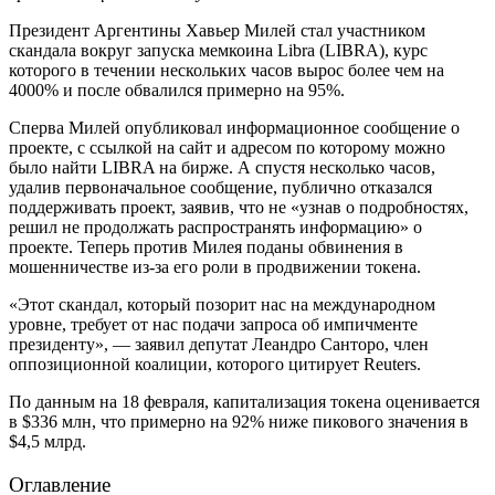
Президент Аргентины Хавьер Милей стал участником
скандала вокруг запуска мемкоина Libra (LIBRA), курс
которого в течении нескольких часов вырос более чем на
4000% и после обвалился примерно на 95%.
Сперва Милей опубликовал информационное сообщение о
проекте, с ссылкой на сайт и адресом по которому можно
было найти LIBRA на бирже. А спустя несколько часов,
удалив первоначальное сообщение, публично отказался
поддерживать проект, заявив, что не «узнав о подробностях,
решил не продолжать распространять информацию» о
проекте. Теперь против Милея поданы обвинения в
мошенничестве из-за его роли в продвижении токена.
«Этот скандал, который позорит нас на международном
уровне, требует от нас подачи запроса об импичменте
президенту», — заявил депутат Леандро Санторо, член
оппозиционной коалиции, которого цитирует Reuters.
По данным на 18 февраля, капитализация токена оценивается
в $336 млн, что примерно на 92% ниже пикового значения в
$4,5 млрд.
Оглавление