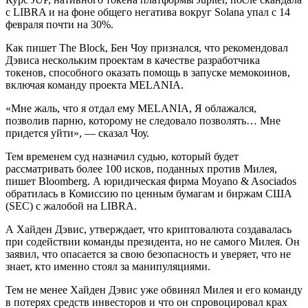
с LIBRA и на фоне общего негатива вокруг Solana упал с 14
февраля почти на 30%.
Как пишет The Block, Бен Чоу признался, что рекомендовал
Дэвиса нескольким проектам в качестве разработчика
токенов, способного оказать помощь в запуске мемокоинов,
включая команду проекта MELANIA.
«Мне жаль, что я отдал ему MELANIA, Я облажался,
позволив парню, которому не следовало позволять… Мне
придется уйти», — сказал Чоу.
Тем временем суд назначил судью, который будет
рассматривать более 100 исков, поданных против Милея,
пишет Bloomberg. А юридическая фирма Moyano & Asociados
обратилась в Комиссию по ценным бумагам и биржам США
(SEC) с жалобой на LIBRA.
А Хайден Дэвис, утверждает, что криптовалюта создавалась
при содействии команды президента, но не самого Милея. Он
заявил, что опасается за свою безопасность и уверяет, что не
знает, кто именно стоял за манипуляциями.
Тем не менее Хайден Дэвис уже обвинял Милея и его команду
в потерях средств инвесторов и что он спровоцировал крах