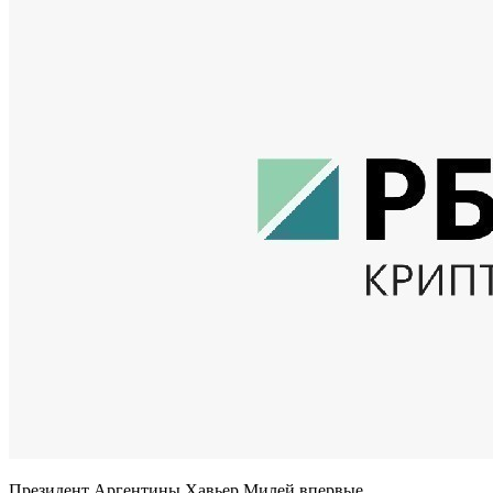
Президент Аргентины Хавьер Милей впервые