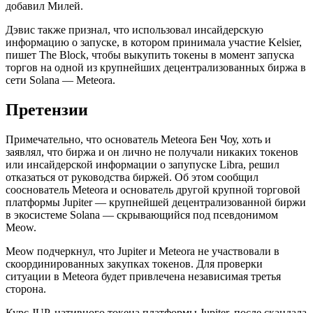
добавил Милей.
Дэвис также признал, что использовал инсайдерскую
информацию о запуске, в котором принимала участие Kelsier,
пишет The Block, чтобы выкупить токены в момент запуска
торгов на одной из крупнейших децентрализованных биржа в
сети Solana — Meteora.
Претензии
Примечательно, что основатель Meteora Бен Чоу, хоть и
заявлял, что биржа и он лично не получали никаких токенов
или инсайдерской информации о запупуске Libra, решил
отказаться от руководства биржей. Об этом сообщил
сооснователь Meteora и основатель другой крупной торговой
платформы Jupiter — крупнейшей децентрализованной биржи
в экосистеме Solana — скрывающийся под псевдонимом
Meow.
Meow подчеркнул, что Jupiter и Meteora не участвовали в
скоординированных закупках токенов. Для проверки
ситуации в Meteora будет привлечена независимая третья
сторона.
Курс JUP, нативного токена платформы Jupiter, после скандала