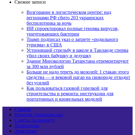
Свежие записи
Возгорание в логистическом центре: над
регионами РФ сбито 203 украинских
беспилотника за ночь
ИИ спроектировал полные геномы вирусов,
уничтожающих бактерии
Трамп подписал указ о запрете «родильного
туризма» в США
Устроивший стрельбу в школе в Таиланде сперва
убил своих бабушку и дедушку
Здание Минэкологии Татарстана отремонтируют
за 300 млн рублей
Больше не надо тереть до мозолей: 1 стакан этого
средства — и вековой нагар на сковороде отходит
без усилий
Как пользоваться газовой горелкой для
строительства и ремонта: инструкции для
портативных и кровельных моделей
Главная
Новости строительства
Советы по ремонту
Технологии
Электрика