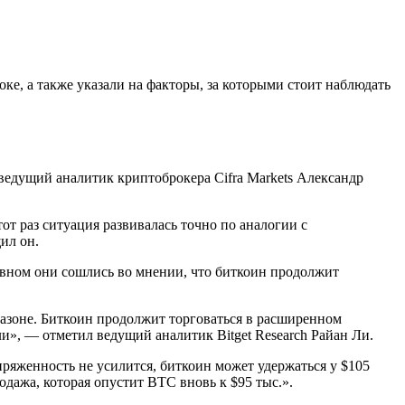
, а также указали на факторы, за которыми стоит наблюдать
ведущий аналитик криптоброкера Cifra Markets Александр
т раз ситуация развивалась точно по аналогии с
ил он.
овном они сошлись во мнении, что биткоин продолжит
пазоне. Биткоин продолжит торговаться в расширенном
ели», — отметил ведущий аналитик Bitget Research Райан Ли.
ряженность не усилится, биткоин может удержаться у $105
дажа, которая опустит BTC вновь к $95 тыс.».