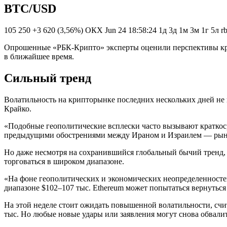
BTC/USD
105 250 +3 620 (3,56%) ОКХ Jun 24 18:58:24 1д 3д 1м 3м 1г 5л r
Опрошенные «РБК-Крипто» эксперты оценили перспективы крип
в ближайшее время.
Сильный тренд
Волатильность на крипторынке последних нескольких дней не и
Крайко.
«Подобные геополитические всплески часто вызывают краткосро
предыдущими обострениями между Ираном и Израилем — рынок
Но даже несмотря на сохранившийся глобальный бычий тренд, 
торговаться в широком диапазоне.
«На фоне геополитических и экономических неопределенностей
диапазоне $102–107 тыс. Ethereum может попытаться вернуться к
На этой неделе стоит ожидать повышенной волатильности, счи
тыс. Но любые новые удары или заявления могут снова обвалит