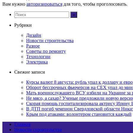
Вам нужно
авторизироваться
для того, чтобы проголосовать.
Рубрики
Дизайн
Новости строительства
Разное
Советы по ремонту
Технологии
Электрика
Свежие записи
Курсы валют 8 августа: рубль упал к доллару и евро
Оборот бессрочных фьючерсов на CEX упал до мин
Мать военнослужащего ВСУ избили на Украине за 
Не мясо, а сахар? Ученые предложили новую верси
Скорая помощь госпитализировала актрису Ирину 
В ДТП погиб чемпион Свердловской области Ники
Крым под атаками: волонтером становится каждый
Главная
Новости строительства