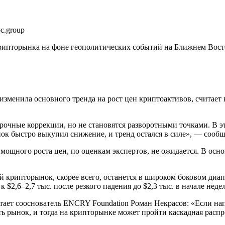
bc.group
торынка на фоне геополитических событий на Ближнем Востоке
зменила основного тренда на рост цен криптоактивов, считает 
чные коррекции, но не становятся разворотными точками. В это
 быстро выкупил снижение, и тренд остался в силе», — сообщ
мощного роста цен, по оценкам экспертов, не ожидается. В осн
 крипторынок, скорее всего, останется в широком боковом диа
 $2,6–2,7 тыс. после резкого падения до $2,3 тыс. в начале нед
тает сооснователь ENCRY Foundation Роман Некрасов: «Если нап
ь рынок, и тогда на крипторынке может пройти каскадная распро