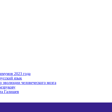
имумов 2023 года
русский язык
ю эволюции человеческого мозга
Безрукову
та Галишев