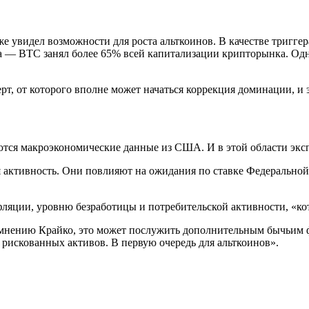
е увидел возможности для роста альткоинов. В качестве триггер
 — BTC занял более 65% всей капитализации крипторынка. Одна
рт, от которого вполне может начаться коррекция доминации, и 
ся макроэкономические данные из США. И в этой области эксп
ктивность. Они повлияют на ожидания по ставке Федеральной р
фляции, уровню безработицы и потребительской активности, «ко
 мнению Крайко, это может послужить дополнительным бычьим 
 рискованных активов. В первую очередь для альткоинов».