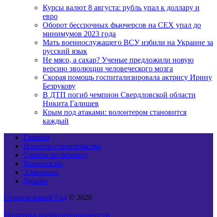
Курсы валют 8 августа: рубль упал к доллару и
евро
Оборот бессрочных фьючерсов на CEX упал до
минимумов 2023 года
Мать военнослужащего ВСУ избили на Украине за
русский язык
Не мясо, а сахар? Ученые предложили новую
версию эволюции человеческого мозга
Скорая помощь госпитализировала актрису Ирину
Безрукову
В ДТП погиб чемпион Свердловской области
Никита Галишев
Крым под атаками: волонтером становится
каждый
Главная
Новости строительства
Советы по ремонту
Технологии
Электрика
Дизайн
Строительный Гид
© 2026
Политика конфиденциальности