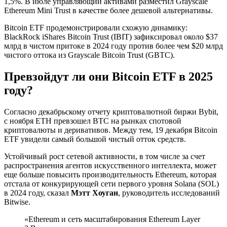
1,5%. В июле управляющий активами разместил Grayscale
Ethereum Mini Trust в качестве более дешевой альтернативы.
Bitcoin ETF продемонстрировали схожую динамику:
BlackRock iShares Bitcoin Trust (IBIT) зафиксировал около $37
млрд в чистом притоке в 2024 году против более чем $20 млрд
чистого оттока из Grayscale Bitcoin Trust (GBTC).
Превзойдут ли они Bitcoin ETF в 2025
году?
Согласно декабрьскому отчету криптовалютной биржи Bybit,
с ноября ETH превзошел BTC на рынках спотовой
криптовалюты и деривативов. Между тем, 19 декабря Bitcoin
ETF увидели самый большой чистый отток средств.
Устойчивый рост сетевой активности, в том числе за счет
распространения агентов искусственного интеллекта, может
еще больше повысить производительность Ethereum, которая
отстала от конкурирующей сети первого уровня Solana (SOL)
в 2024 году, сказал
Мэтт Хоуган
, руководитель исследований
Bitwise.
«Ethereum и сеть масштабирования Ethereum Layer