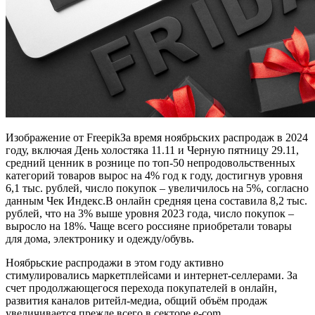
Изображение от FreepikЗа время ноябрьских распродаж в 2024
году, включая День холостяка 11.11 и Черную пятницу 29.11,
средний ценник в рознице по топ-50 непродовольственных
категорий товаров вырос на 4% год к году, достигнув уровня
6,1 тыс. рублей, число покупок – увеличилось на 5%, согласно
данным Чек Индекс.В онлайн средняя цена составила 8,2 тыс.
рублей, что на 3% выше уровня 2023 года, число покупок –
выросло на 18%. Чаще всего россияне приобретали товары
для дома, электронику и одежду/обувь.
Ноябрьские распродажи в этом году активно
стимулировались маркетплейсами и интернет-селлерами. За
счет продолжающегося перехода покупателей в онлайн,
развития каналов ритейл-медиа, общий объём продаж
увеличивается прежде всего в секторе e-com.