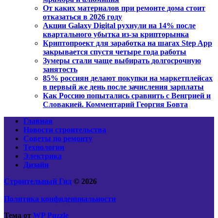
От каких материалов при ремонте дома стоит
отказаться в 2026 году
Акции Galaxy Digital рухнули на 14% после
квартального убытка из-за крипторынка
Криптопроект для заработка на шагах Step App
закрывается спустя четыре года работы
Зумеры стали чаще выбирать долгосрочную
занятость
85% россиян делают покупки на маркетплейсах
в первый же день после зачисления зарплаты
Как Россию попытались сравнить с Венгрией и
Словакией. Комментарий Георгия Бовта
Главная
Новости строительства
Советы по ремонту
Технологии
Электрика
Дизайн
Строительный Гид
© 2026
Политика конфиденциальности
Тема от
WP Puzzle