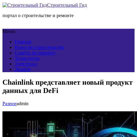
Строительный Гид
портал о строительстве и ремонте
Меню
Главная
Новости строительства
Советы по ремонту
Технологии
Электрика
Дизайн
Chainlink представляет новый продукт
данных для DeFi
Разное
admin