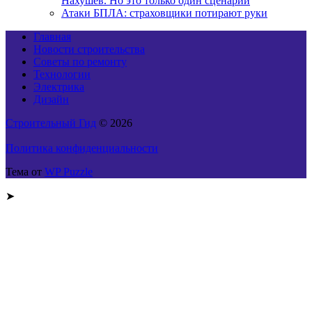
Нахушев. Но это только один сценарий
Атаки БПЛА: страховщики потирают руки
Главная
Новости строительства
Советы по ремонту
Технологии
Электрика
Дизайн
Строительный Гид
© 2026
Политика конфиденциальности
Тема от
WP Puzzle
➤