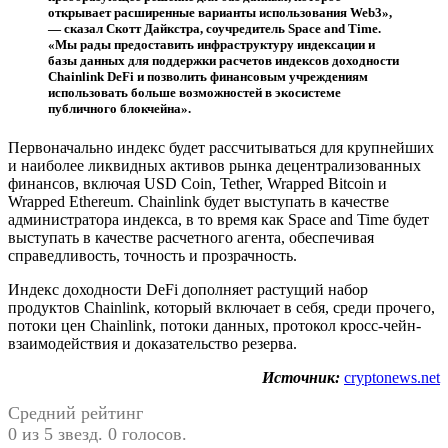
открывает расширенные варианты использования Web3»,
— сказал Скотт Дайкстра, соучредитель Space and Time.
«Мы рады предоставить инфраструктуру индексации и
базы данных для поддержки расчетов индексов доходности
Chainlink DeFi и позволить финансовым учреждениям
использовать больше возможностей в экосистеме
публичного блокчейна».
Первоначально индекс будет рассчитываться для крупнейших
и наиболее ликвидных активов рынка децентрализованных
финансов, включая USD Coin, Tether, Wrapped Bitcoin и
Wrapped Ethereum. Chainlink будет выступать в качестве
администратора индекса, в то время как Space and Time будет
выступать в качестве расчетного агента, обеспечивая
справедливость, точность и прозрачность.
Индекс доходности DeFi дополняет растущий набор
продуктов Chainlink, который включает в себя, среди прочего,
потоки цен Chainlink, потоки данных, протокол кросс-чейн-
взаимодействия и доказательство резерва.
Источник:
cryptonews.net
Средний рейтинг
0 из 5 звезд. 0 голосов.