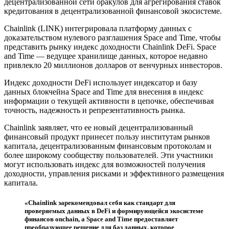
децентрализованной сети оракулов для агрегирования ставок
кредитования в децентрализованной финансовой экосистеме.
Chainlink (LINK) интегрировала платформу данных с
доказательством нулевого разглашения Space and Time, чтобы
представить рынку индекс доходности Chainlink DeFi. Space
and Time — ведущее хранилище данных, которое недавно
привлекло 20 миллионов долларов от венчурных инвесторов.
Индекс доходности DeFi использует индексатор и базу
данных блокчейна Space and Time для внесения в индекс
информации о текущей активности в цепочке, обеспечивая
точность, надежность и репрезентативность рынка.
Chainlink заявляет, что ее новый децентрализованный
финансовый продукт принесет пользу институтам рынков
капитала, децентрализованным финансовым протоколам и
более широкому сообществу пользователей. Эти участники
могут использовать индекс для возможностей получения
доходности, управления рисками и эффективного размещения
капитала.
«Chainlink зарекомендовал себя как стандарт для
проверяемых данных в DeFi и формирующейся экосистеме
финансов onchain, а Space and Time предоставляет
преобразующее решение для баз данных, которое