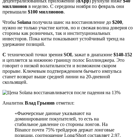
децентрализованных приложений (
dApp
) рухнули ниже
$40
миллионов
в неделю. С середины ноября по февраль они
превышали
$100 миллионов
.
Чтобы
Solana
получила шанс на восстановление до
$200
,
нужно не только участие китов, но и свежая волна доверия со
стороны как розничных, так и институциональных
инвесторов. Пока киты показывают устойчивый тренд на
удержание позиций.
С
технической точки зрения
SOL
зажат в диапазоне
$140-152
и цепляется за нижнюю границу полос Боллинджера. Это
говорит о низкой волатильности и возможном скором
прорыве. Ключевым подтверждением бычьего импульса
станет возврат выше средней линии на 20-дневной
скользящей.
Аналитик
Влад Грынив
отметил:
«Фьючерсные данные указывают на
доминирование покупателей, то есть на
стабильное давление со стороны лонгов. На
Binance почти 75% трейдеров держат лонговые
позиции, соотношение Long/Short составляет 2,97.