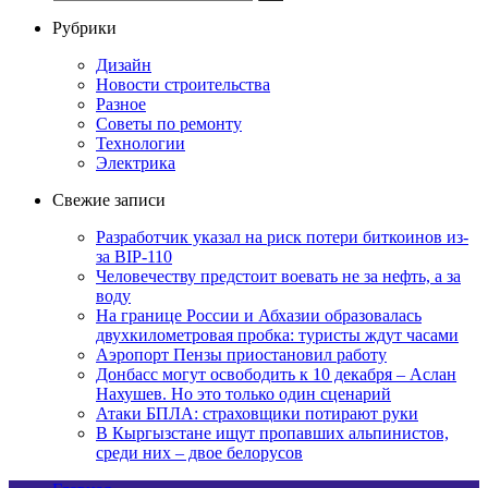
Рубрики
Дизайн
Новости строительства
Разное
Советы по ремонту
Технологии
Электрика
Свежие записи
Разработчик указал на риск потери биткоинов из-
за BIP-110
Человечеству предстоит воевать не за нефть, а за
воду
На границе России и Абхазии образовалась
двухкилометровая пробка: туристы ждут часами
Аэропорт Пензы приостановил работу
Донбасс могут освободить к 10 декабря – Аслан
Нахушев. Но это только один сценарий
Атаки БПЛА: страховщики потирают руки
В Кыргызстане ищут пропавших альпинистов,
среди них – двое белорусов