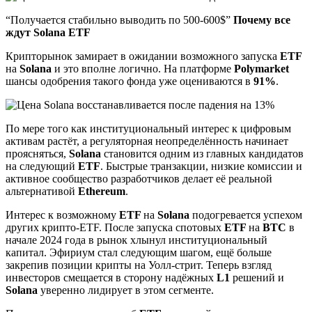
“Получается стабильно выводить по 500-600$”
Почему все
ждут Solana ETF
Крипторынок замирает в ожидании возможного запуска
ETF
на
Solana
и это вполне логично. На платформе
Polymarket
шансы одобрения такого фонда уже оцениваются в
91%
.
По мере того как институциональный интерес к цифровым
активам растёт, а регуляторная неопределённость начинает
проясняться,
Solana
становится одним из главных кандидатов
на следующий
ETF
. Быстрые транзакции, низкие комиссии и
активное сообщество разработчиков делает её реальной
альтернативой
Ethereum
.
Интерес к возможному
ETF
на
Solana
подогревается успехом
других крипто-ETF. После запуска спотовых
ETF
на
BTC
в
начале 2024 года в рынок хлынул институциональный
капитал. Эфириум стал следующим шагом, ещё больше
закрепив позиции крипты на Уолл-стрит. Теперь взгляд
инвесторов смещается в сторону надёжных
L1
решений и
Solana
уверенно лидирует в этом сегменте.