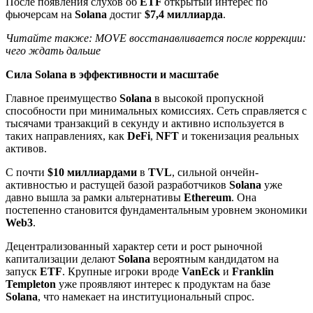
После появления слухов об
ETF
открытый интерес по
фьючерсам на
Solana
достиг
$7,4 миллиарда
.
Читайте также: MOVE восстанавливается после коррекции:
чего ждать дальше
Сила Solana в эффективности и масштабе
Главное преимущество
Solana
в высокой пропускной
способности при минимальных комиссиях. Сеть справляется с
тысячами транзакций в секунду и активно используется в
таких направлениях, как
DeFi
,
NFT
и токенизация реальных
активов.
С почти
$10 миллиардами
в
TVL
, сильной ончейн-
активностью и растущей базой разработчиков
Solana
уже
давно вышла за рамки альтернативы
Ethereum
. Она
постепенно становится фундаментальным уровнем экономики
Web3
.
Децентрализованный характер сети и рост рыночной
капитализации делают
Solana
вероятным кандидатом на
запуск
ETF
. Крупные игроки вроде
VanEck
и
Franklin
Templeton
уже проявляют интерес к продуктам на базе
Solana
, что намекает на институциональный спрос.