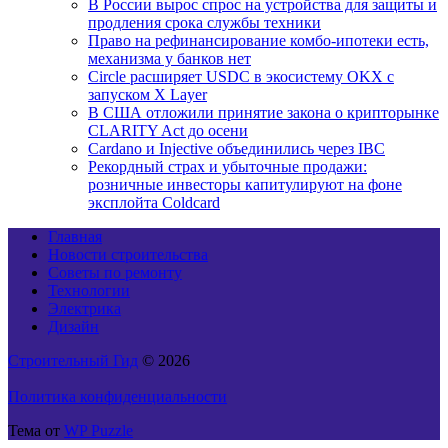
В России вырос спрос на устройства для защиты и
продления срока службы техники
Право на рефинансирование комбо-ипотеки есть,
механизма у банков нет
Circle расширяет USDC в экосистему OKX с
запуском X Layer
В США отложили принятие закона о крипторынке
CLARITY Act до осени
Cardano и Injective объединились через IBC
Рекордный страх и убыточные продажи:
розничные инвесторы капитулируют на фоне
эксплойта Coldcard
Главная
Новости строительства
Советы по ремонту
Технологии
Электрика
Дизайн
Строительный Гид
© 2026
Политика конфиденциальности
Тема от
WP Puzzle