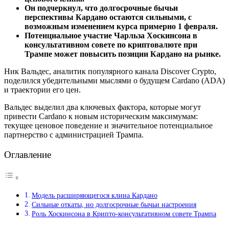
Он подчеркнул, что долгосрочные бычьи
перспективы Кардано остаются сильными, с
возможным изменением курса примерно 1 февраля.
Потенциальное участие Чарльза Хоскинсона в
консультативном совете по криптовалюте при
Трампе может повысить позиции Кардано на рынке.
Ник Вальдес, аналитик популярного канала Discover Crypto,
поделился убедительными мыслями о будущем Cardano (ADA)
и траектории его цен.
Вальдес выделил два ключевых фактора, которые могут
привести Cardano к новым историческим максимумам:
текущее ценовое поведение и значительное потенциальное
партнерство с администрацией Трампа.
Оглавление
Модель расширяющегося клина Кардано
Сильные откаты, но долгосрочные бычьи настроения
Роль Хоскинсона в Крипто-консультативном совете Трампа