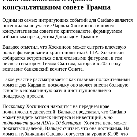
консультативном совете Трампа
Одним из самых интригующих событий для Cardano является
потенциальное участие Чарльза Хоскинсона в новом
консультативном совете по криптовалюте, формируемом
избранным президентом Дональдом Трампом.
Вальдес отметил, что Хоскинсон может сыграть ключевую
роль в формировании криптополитики США. Хоскинсон
собирается встретиться с влиятельными фигурами, в том
числе с сенатором Тимом Скоттом, который в 2025 году
возглавит банковский комитет Сената.
Такое участие рассматривается как главный положительный
момент для Кардано, поскольку оно может внести большую
ясность в нормативную базу и институциональную
поддержку проекта.
Поскольку Хоскинсон находится на переднем крае
политических дискуссий, Вальдес предсказал, что Cardano
может увидеть всплеск интереса и инвестиций,
что
подтолкнет цены ADA к 10 долларам
. Хотя эта цена может
показаться далекой, Вальдес считает, что она достижима. На
момент публикации Cardano торгуется на уровне $1,08, что