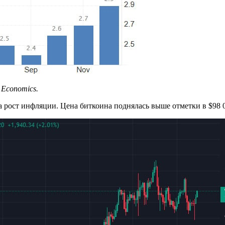
 Economics
.
 рост инфляции. Цена биткоина поднялась выше отметки в $98 0