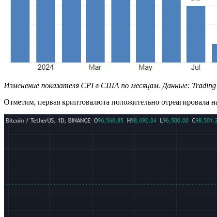
Изменение показателя CPI в США по месяцам. Данные:
Trading
Отметим, первая криптовалюта положительно отреагировала на