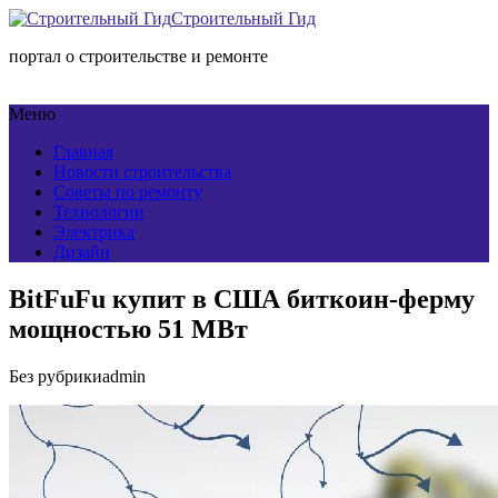
Строительный Гид
портал о строительстве и ремонте
Меню
Главная
Новости строительства
Советы по ремонту
Технологии
Электрика
Дизайн
BitFuFu купит в США биткоин-ферму
мощностью 51 МВт
Без рубрики
admin