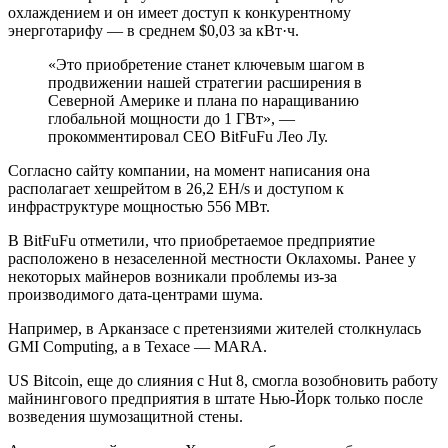
охлаждением и он имеет доступ к конкурентному
энерготарифу — в среднем $0,03 за кВт·ч.
«Это приобретение станет ключевым шагом в
продвижении нашей стратегии расширения в
Северной Америке и плана по наращиванию
глобальной мощности до 1 ГВт», —
прокомментировал CEO BitFuFu Лео Лу.
Согласно сайту компании, на момент написания она
располагает хешрейтом в 26,2 EH/s и доступом к
инфраструктуре мощностью 556 МВт.
В BitFuFu отметили, что приобретаемое предприятие
расположено в незаселенной местности Оклахомы. Ранее у
некоторых майнеров возникали проблемы из-за
производимого дата-центрами шума.
Например, в Арканзасе с претензиями жителей столкнулась
GMI Computing, а в Техасе — MARA.
US Bitcoin, еще до слияния с Hut 8, смогла возобновить работу
майнингового предприятия в штате Нью-Йорк только после
возведения шумозащитной стены.