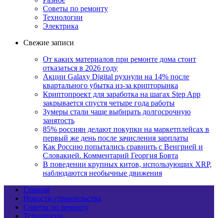
Советы по ремонту
Технологии
Электрика
Свежие записи
От каких материалов при ремонте дома стоит
отказаться в 2026 году
Акции Galaxy Digital рухнули на 14% после
квартального убытка из-за крипторынка
Криптопроект для заработка на шагах Step App
закрывается спустя четыре года работы
Зумеры стали чаще выбирать долгосрочную
занятость
85% россиян делают покупки на маркетплейсах в
первый же день после зачисления зарплаты
Как Россию попытались сравнить с Венгрией и
Словакией. Комментарий Георгия Бовта
В поведении крупных китов, использующих XRP,
наблюдаются необычные движения
Главная
Новости строительства
Советы по ремонту
Технологии