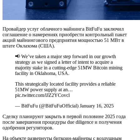
Провайдер услуг облачного майнинга BitFuFu заключил
соглашение о намерениях приобрести контрольный пакет
акций майнингового предприятия мощностью 51 МВт в
штате Оклахома (США).
📢 We’ve taken a major step forward in our growth
strategy as we signed a letter of intent to acquire a
majority stake in a cutting-edge 51MW Bitcoin mining
facility in Oklahoma, USA.
This strategically located facility provides a reliable
51MW power supply at an…
pic.twitter.com/lJZ2YCovcl
— BitFuFu (@BitFuFuOfficial) January 16, 2025
Сделку планируют закрыть в первой половине 2025 года
после завершения процедуры due diligence и получения
одобрения регуляторов.
На объекте развернуты биткоин-майнеры с воздушным