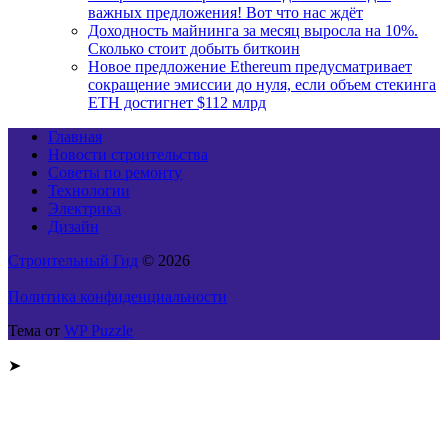
важных предложения! Вот что нас ждёт
Доходность майнинга за месяц выросла на 10%.
Сколько стоит добыть биткоин
Новое предложение Ethereum предусматривает
сокращение эмиссии до нуля, если объем стекинга
ETH достигнет $112 млрд
Главная
Новости строительства
Советы по ремонту
Технологии
Электрика
Дизайн
Строительный Гид
© 2026
Политика конфиденциальности
Тема от
WP Puzzle
➤