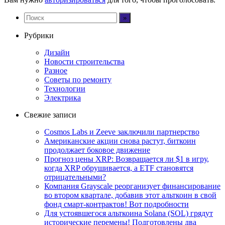
Рубрики
Дизайн
Новости строительства
Разное
Советы по ремонту
Технологии
Электрика
Свежие записи
Cosmos Labs и Zeeve заключили партнерство
Американские акции снова растут, биткоин
продолжает боковое движение
Прогноз цены XRP: Возвращается ли $1 в игру,
когда XRP обрушивается, а ETF становятся
отрицательными?
Компания Grayscale реорганизует финансирование
во втором квартале, добавив этот альткоин в свой
фонд смарт-контрактов! Вот подробности
Для устоявшегося альткоина Solana (SOL) грядут
исторические перемены! Подготовлены два