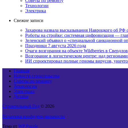
Советы по ремонту
Технологии
Электрика
Свежие записи
Захарова назвала высказывания Навроцкого об РФ
Роботы на стройке: системная цифровизация — гл
Зеленский объявил о «специальной санкционной оп
Праздники 7 августа 2026 года
Очаги возгорания на объекте Wildberries в Свердло
Возгорание в логистическом центре: над регионами
ИИ спроектировал полные геномы вирусов, уничт
Главная
Новости строительства
Советы по ремонту
Технологии
Электрика
Дизайн
Строительный Гид
© 2026
Политика конфиденциальности
Тема от
WP Puzzle