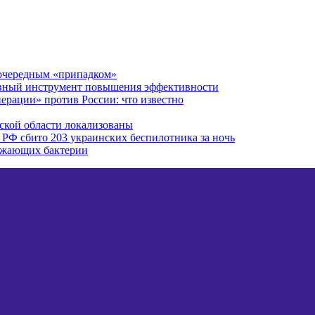
 очередным «припадком»
авный инструмент повышения эффективности
ерации» против России: что известно
вской области локализованы
 РФ сбито 203 украинских беспилотника за ночь
ожающих бактерии