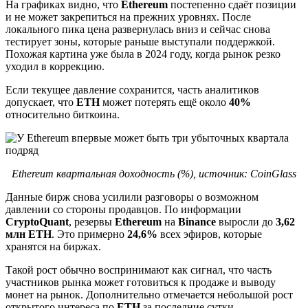
На графиках видно, что
Ethereum
постепенно сдаёт позиции
и не может закрепиться на прежних уровнях. После
локального пика цена развернулась вниз и сейчас снова
тестирует зоны, которые раньше выступали поддержкой.
Похожая картина уже была в 2024 году, когда рынок резко
уходил в коррекцию.
Если текущее давление сохранится, часть аналитиков
допускает, что
ETH
может потерять ещё около
40%
относительно биткоина.
Ethereum квартальная доходность (%), источник: CoinGlass
Данные бирж снова усилили разговоры о возможном
давлении со стороны продавцов. По информации
CryptoQuant
, резервы
Ethereum
на
Binance
выросли до
3,62
млн ETH
. Это примерно
24,6%
всех эфиров, которые
хранятся на биржах.
Такой рост обычно воспринимают как сигнал, что часть
участников рынка может готовиться к продаже и выводу
монет на рынок. Дополнительно отмечается небольшой рост
открытого интереса по
ETH
за последние сутки.