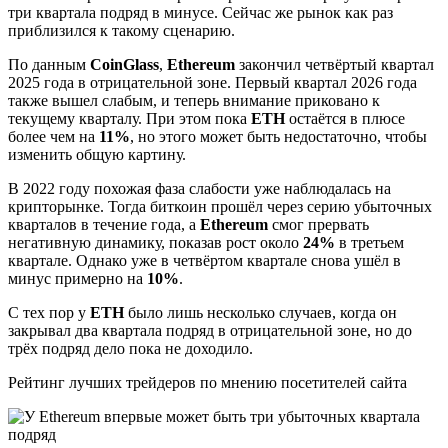
три квартала подряд в минусе. Сейчас же рынок как раз
приблизился к такому сценарию.
По данным
CoinGlass
,
Ethereum
закончил четвёртый квартал
2025 года в отрицательной зоне. Первый квартал 2026 года
также вышел слабым, и теперь внимание приковано к
текущему кварталу. При этом пока
ETH
остаётся в плюсе
более чем на
11%
, но этого может быть недостаточно, чтобы
изменить общую картину.
В 2022 году похожая фаза слабости уже наблюдалась на
крипторынке. Тогда биткоин прошёл через серию убыточных
кварталов в течение года, а
Ethereum
смог прервать
негативную динамику, показав рост около
24%
в третьем
квартале. Однако уже в четвёртом квартале снова ушёл в
минус примерно на
10%
.
С тех пор у
ETH
было лишь несколько случаев, когда он
закрывал два квартала подряд в отрицательной зоне, но до
трёх подряд дело пока не доходило.
Рейтинг лучших трейдеров по мнению посетителей сайта