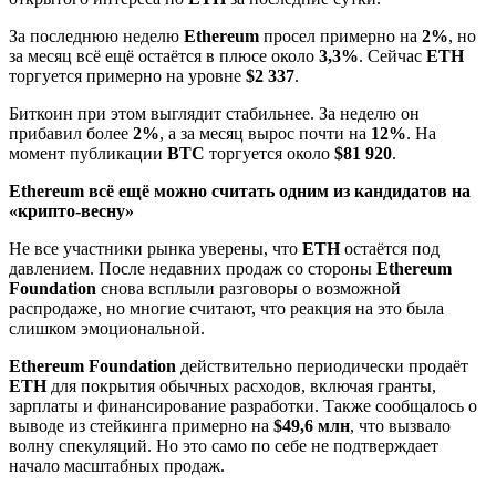
За последнюю неделю
Ethereum
просел примерно на
2%
, но
за месяц всё ещё остаётся в плюсе около
3,3%
. Сейчас
ETH
торгуется примерно на уровне
$2 337
.
Биткоин при этом выглядит стабильнее. За неделю он
прибавил более
2%
, а за месяц вырос почти на
12%
. На
момент публикации
BTC
торгуется около
$81 920
.
Ethereum всё ещё можно считать одним из кандидатов на
«крипто-весну»
Не все участники рынка уверены, что
ETH
остаётся под
давлением. После недавних продаж со стороны
Ethereum
Foundation
снова всплыли разговоры о возможной
распродаже, но многие считают, что реакция на это была
слишком эмоциональной.
Ethereum Foundation
действительно периодически продаёт
ETH
для покрытия обычных расходов, включая гранты,
зарплаты и финансирование разработки. Также сообщалось о
выводе из стейкинга примерно на
$49,6 млн
, что вызвало
волну спекуляций. Но это само по себе не подтверждает
начало масштабных продаж.