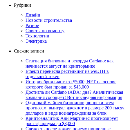
Рубрики
Дизайн
Новости строительства
Разное
Советы по ремонту
Технологии
Электрика
Свежие записи
Стагнация биткоина и рекорды Cardano: как
начинается август на крипторынке
Ether.fi перенесла рестейкинг из weETH в
отдельный токен
История бриллианта за $5000, NFT на основе
которого был продан за $43,000
Достигла ли Cardano (ADA) дна? Аналитическая
компания сообщает! Вот последняя информация
Одинокий майнер биткоинов, вопреки всем
прогнозам, выиграл джекпот в размере 200 тысяч
долларов в виде вознаграждения за блок
Криптоаналитик Али Мартинес прогнозирует
рост эфириума до $3,000
Свежесть после дождя: почему природные