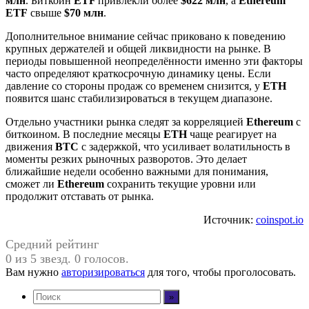
млн
. Биткоин
ETF
привлекли более
$622 млн
, а
Ethereum
ETF
свыше
$70 млн
.
Дополнительное внимание сейчас приковано к поведению
крупных держателей и общей ликвидности на рынке. В
периоды повышенной неопределённости именно эти факторы
часто определяют краткосрочную динамику цены. Если
давление со стороны продаж со временем снизится, у
ETH
появится шанс стабилизироваться в текущем диапазоне.
Отдельно участники рынка следят за корреляцией
Ethereum
с
биткоином. В последние месяцы
ETH
чаще реагирует на
движения
BTC
с задержкой, что усиливает волатильность в
моменты резких рыночных разворотов. Это делает
ближайшие недели особенно важными для понимания,
сможет ли
Ethereum
сохранить текущие уровни или
продолжит отставать от рынка.
Источник:
coinspot.io
Средний рейтинг
0 из 5 звезд. 0 голосов.
Вам нужно
авторизироваться
для того, чтобы проголосовать.