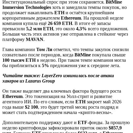
Институциональный спрос при этом сохраняется.
BitMine
Immersion Technologies
хоть и замедлила темпы покупок, но
продолжает накапливать
ETH
и остаётся крупнейшим
корпоративным держателем
Ethereum
. На прошлой неделе
компания купила ещё
26 659 ETH
. В итоге её запасы
превысили
5,2 млн ETH
, это около
4,3%
всего предложения.
Большая часть этих активов уже отправлена в стейкинг через
платформу
MAVAN
.
Глава компании
Том Ли
отметил, что темпы закупок снизили
сознательно после периодов, когда
BitMine
покупала свыше
100 тысяч ETH
в неделю. При таком темпе компания могла
бы приблизиться к
5%
предложения уже к середине лета.
Читайте также:
LayerZero извинилась после атаки
хакеров из Lazarus Group
Он также выделяет два ключевых фактора будущего роста
Ethereum
. Это токенизация на Уолл-стрит и развитие
агентного ИИ. По его словам, если
ETH
закроет май 2026
года выше
$2 100
, это будет третий месяц роста подряд и
может стать подтверждением начала «крипто-весны».
Дополнительную поддержку дают и
ETF
-фонды. За прошлую
неделю криптофонды зафиксировали приток около
$857,9