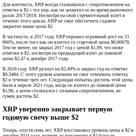
Для контекста, XRP всегда сталкивался с сопротивлением на
отметке в $2 с тех пор, как он захватил ее во время рыночного
ралли 2017/2018. Несмотря на свой стремительный взлет в
течение этого цикла, XRP не смог обеспечить годовое
закрытие выше цены $2.
В частности, в 2017 году XRP пережил огромный рост на 33
066%, после того как он взлетел со стартовой цены $0,00678.
Тем не менее, он закрыл 2017 год с ценой $1,99, что ниже
отметки в $2, несмотря на предыдущий взлет до пиковой
цены $2,47 в декабре 2017 года.
В 2018 году XRP рухнул на 82,49% и закрыл год на отметке
$0,3484. С этого уровня альткоин не смог отвоевать отметку
$2 в течение трех лет. Следующая попытка достичь этой цены
была в апреле 2021 года, когда он взлетел до пиковой цены
$1,96, а затем столкнулся с сильным сопротивлением, не
сумев достичь $2.
XRP уверенно закрывает первую
годовую свечу выше $2
Теперь, спустя семь лет, XRP восстановил уровень цены в $2 в
декабре 2024 года, взлетев до максимума в $2,9 после