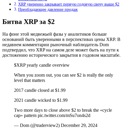
XRP уверенно закрывает первую годовую свечу выше $2
Преобладающее давление продаж
Битва XRP за $2
На фоне этой медвежьей фазы у аналитиков больше
оснований быть уверенными в перспективах цены XRP. В
недавнем комментарии рыночный наблюдатель Dom
подтвердил, что XRP на самом деле может быть на пути к
достижению исторического закрытия в годовом масштабе.
$XRP yearly candle overview
When you zoom out, you can see $2 is really the only
level that matters
2017 candle closed at $1.99
2021 candle wicked to $1.99
Two more days to close above $2 to break the «cycle
cap» pattern pic.twitter.com/mSu7on4s2d
— Dom (@traderview2) December 29, 2024