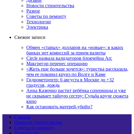
Дизайн
Новости строительства
Разное
Советы по ремонту
Технологии
Электрика
Свежие записи
Обмен «старых» долларов на «новые»: в каких
банках нет комиссий за прием валюты
Circle назвала валидаторов блокчейна Arc
Макгрегор перенес операцию
«Жить еще больше хочется»: туристка рассказала,
чем ее покорил круиз по Волге и Каме
Гидрометцентр: 6 августа в Москве до +32
градусов, дождь
Анна Казючиц растит ребёнка соперницы и уже
не скрывает тайную сестру: Судьба круче сюжета
кино
Как остановить матерей-убийц?
Главная
Новости строительства
Советы по ремонту
Технологии