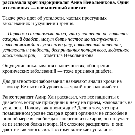
рассказала врач-эндокринолог Анна Невольникова. Один
из основных — повышенный аппетит.
Также речь идет об усталости, частых простудных
заболеваниях и ухудшении зрения.
— Первыми симптомами того, что у пациента развивается
сахарный диабет, могут быть частое мочеиспускание,
сильная жажда и сухость во рту, повышенный аппетит,
усталость и слабость, беспричинная потеря веса, медленное
заживление ран,
— отметила Невольникова.
Ощущение покалывания в конечностях, обострение
хронических заболеваний — тоже признаки диабета.
Для диагностики заболевания назначают анализ крови на
глюкозу. Ее высокий уровень — яркий признак диабета.
Ранее терапевт Амир Хан рассказал, что все пациенты с
диабетом, которые приходили к нему на прием, жаловались на
усталость. Почему так происходит? Дело в том, что при
повышенном уровне сахара в крови организм не способен в
полной мере высвобождать энергию из сахаров, он получает
ее из запасов белка и жира. Их сложнее расщеплять, и они
дают не так много сил. Поэтому возникает усталость.