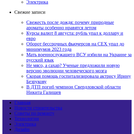
Электрика
Свежие записи
Свежесть после дождя: почему природные
ароматы особенно нравятся летом
Курсы валют 8 августа: рубль упал к доллару и
евро
Оборот бессрочных фьючерсов на CEX упал до
минимумов 2023 года
Мать военнослужащего ВСУ избили на Украине за
русский язык
Не мясо, а сахар? Ученые предложили новую
версию эволюции человеческого мозга
Скорая помощь госпитализировала актрису Ирину
Безрукову
В ДТП погиб чемпион Свердловской области
Никита Галишев
Главная
Новости строительства
Советы по ремонту
Технологии
Электрика
Дизайн