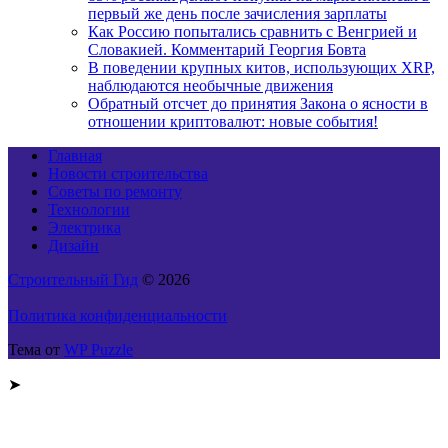
первый же день после зачисления зарплаты
Как Россию попытались сравнить с Венгрией и
Словакией. Комментарий Георгия Бовта
В поведении крупных китов, использующих XRP,
наблюдаются необычные движения
Обратный отсчет до принятия Закона о ясности в
отношении криптовалют: новые события!
Главная
Новости строительства
Советы по ремонту
Технологии
Электрика
Дизайн
Строительный Гид
© 2026
Политика конфиденциальности
Тема от
WP Puzzle
➤