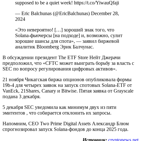
supposed to be a quiet week! https://t.co/YiwauQfaji
— Eric Balchunas (@EricBalchunas) December 28,
2024
«Это невероятно! […] хороший знак того, что
Solana-фьючерсы [на подходе] и, возможно, сулит
хорошие шансы для спота», — заявил биржевой
аналитик Bloomberg Эрик Балчунас.
В обсуждении президент The ETF Store Нейт Джерачи
предположил, что «CFTC может выиграть борьбу за власть с
SEC по вопросу регулирования цифровых активов».
21 ноября Чикагская биржа опционов опубликовала формы
19b-4 для четырех заявок на запуск спотовых Solana-ETF от
VanEck, 21Shares, Canary и Bitwise. Пятая заявка от Grayscale
подана 3 декабря.
5 декабря SEC уведомила как минимум двух из пяти
эмитентов , что собирается отклонить их запросы.
Напомним, CEO Two Prime Digital Assets Александр Блюм
спрогнозировал запуск Solana-фондов до конца 2025 года.
Источник:
cryptonews.net