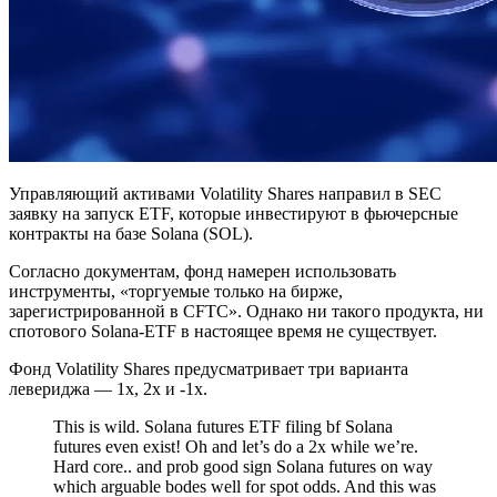
Управляющий активами Volatility Shares направил в SEC
заявку на запуск ETF, которые инвестируют в фьючерсные
контракты на базе Solana (SOL).
Согласно документам, фонд намерен использовать
инструменты, «торгуемые только на бирже,
зарегистрированной в CFTC». Однако ни такого продукта, ни
спотового Solana-ETF в настоящее время не существует.
Фонд Volatility Shares предусматривает три варианта
левериджа — 1x, 2x и -1x.
This is wild. Solana futures ETF filing bf Solana
futures even exist! Oh and let’s do a 2x while we’re.
Hard core.. and prob good sign Solana futures on way
which arguable bodes well for spot odds. And this was