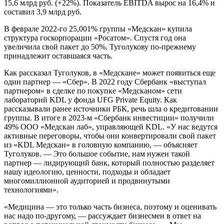
15,6 млрд руб. (+22%). Показатель EBITDA вырос на 16,4% и
составил 3,9 млрд руб.
В феврале 2022-го 25,001% группы «Медскан» купила
структура госкорпорации «Росатом». Спустя год она
увеличила свой пакет до 50%. Туголукову по-прежнему
принадлежит оставшаяся часть.
Как рассказал Туголуков, в «Медскане» может появиться еще
один партнер — «Сбер». В 2022 году Сбербанк «выступал
партнером» в сделке по покупке «Медсканом» сети
лабораторий KDL у фонда UFG Private Equity. Как
рассказывали ранее источники РБК, речь шла о кредитовании
группы. В итоге в 2023-м «Сбербанк инвестиции» получили
49% ООО «Медскан лаб», управляющей KDL. «У нас ведутся
активные переговоры, чтобы они конвертировали свой пакет
из «KDL Медскан» в головную компанию, — объясняет
Туголуков. — Это большое событие, нам нужен такой
партнер — лидирующий банк, который полностью разделяет
нашу идеологию, ценности, подходы и обладает
многомиллионной аудиторией и продвинутыми
технологиями».
«Медицина — это только часть бизнеса, поэтому и оценивать
нас надо по-другому, — рассуждает бизнесмен в ответ на