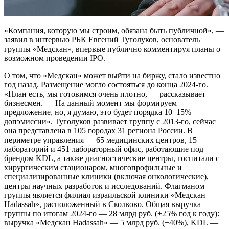
«Компания, которую мы строим, обязана быть публичной», —
заявил в интервью РБК Евгений Туголуков, основатель
группы «Медскан», впервые публично комментируя планы о
возможном проведении IPO.
О том, что «Медскан» может выйти на биржу, стало известно
год назад. Размещение могло состояться до конца 2024-го.
«План есть, мы готовимся очень плотно, — рассказывает
бизнесмен. — На данный момент мы формируем
предложение, но, я думаю, это будет порядка 10–15%
допэмиссии». Туголуков развивает группу с 2013-го, сейчас
она представлена в 105 городах 31 региона России. В
периметре управления — 65 медицинских центров, 15
лабораторий и 451 лабораторный офис, работающие под
брендом KDL, а также диагностические центры, госпитали с
хирургическим стационаром, многопрофильные и
специализированные клиники (включая онкологические),
центры научных разработок и исследований. Флагманом
группы является филиал израильской клиники «Медскан
Hadassah», расположенный в Сколково. Общая выручка
группы по итогам 2024-го — 28 млрд руб. (+25% год к году):
выручка «Медскан Hadassah» — 5 млрд руб. (+40%), KDL —