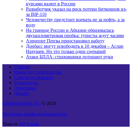
курсами валют в России
Разработчик указал на риск потери биткоинов из-
за BIP-110
Человечеству предстоит воевать не за нефть, а за
воду
На границе России и Абхазии образовалась
двухкилометровая пробка: туристы ждут часами
Аэропорт Пензы приостановил работу
Донбасс могут освободить к 10 декабря – Аслан
Нахушев. Но это только один сценарий
Атаки БПЛА: страховщики потирают руки
Главная
Новости строительства
Советы по ремонту
Технологии
Электрика
Дизайн
Строительный Гид
© 2026
Политика конфиденциальности
Тема от
WP Puzzle