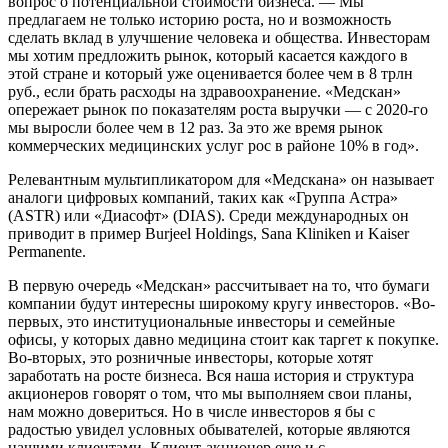
вопрос о потенциальной стоимости бизнеса. — Мы
предлагаем не только историю роста, но и возможность
сделать вклад в улучшение человека и общества. Инвесторам
мы хотим предложить рынок, который касается каждого в
этой стране и который уже оценивается более чем в 8 трлн
руб., если брать расходы на здравоохранение. «Медскан»
опережает рынок по показателям роста выручки — с 2020-го
мы выросли более чем в 12 раз. За это же время рынок
коммерческих медицинских услуг рос в районе 10% в год».
Релевантным мультипликатором для «Медскана» он называет
аналоги цифровых компаний, таких как «Группа Астра»
(ASTR) или «Диасофт» (DIAS). Среди международных он
приводит в пример Burjeel Holdings, Sana Kliniken и Kaiser
Permanente.
В первую очередь «Медскан» рассчитывает на то, что бумаги
компании будут интересны широкому кругу инвесторов. «Во-
первых, это институциональные инвесторы и семейные
офисы, у которых давно медицина стоит как таргет к покупке.
Во-вторых, это розничные инвесторы, которые хотят
заработать на росте бизнеса. Вся наша история и структура
акционеров говорят о том, что мы выполняем свои планы,
нам можно довериться. Но в числе инвесторов я бы с
радостью увидел условных обывателей, которые являются
нашими клиентами. Клиент-акционер еще и с