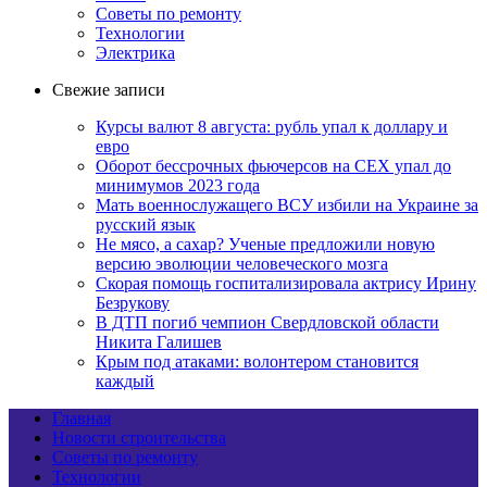
Советы по ремонту
Технологии
Электрика
Свежие записи
Курсы валют 8 августа: рубль упал к доллару и
евро
Оборот бессрочных фьючерсов на CEX упал до
минимумов 2023 года
Мать военнослужащего ВСУ избили на Украине за
русский язык
Не мясо, а сахар? Ученые предложили новую
версию эволюции человеческого мозга
Скорая помощь госпитализировала актрису Ирину
Безрукову
В ДТП погиб чемпион Свердловской области
Никита Галишев
Крым под атаками: волонтером становится
каждый
Главная
Новости строительства
Советы по ремонту
Технологии