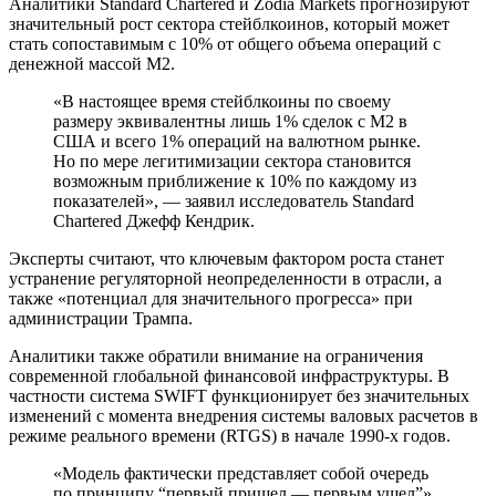
Аналитики Standard Chartered и Zodia Markets прогнозируют
значительный рост сектора стейблкоинов, который может
стать сопоставимым с 10% от общего объема операций с
денежной массой M2.
«В настоящее время стейблкоины по своему
размеру эквивалентны лишь 1% сделок с M2 в
США и всего 1% операций на валютном рынке.
Но по мере легитимизации сектора становится
возможным приближение к 10% по каждому из
показателей», — заявил исследователь Standard
Chartered Джефф Кендрик.
Эксперты считают, что ключевым фактором роста станет
устранение регуляторной неопределенности в отрасли, а
также «потенциал для значительного прогресса» при
администрации Трампа.
Аналитики также обратили внимание на ограничения
современной глобальной финансовой инфраструктуры. В
частности система SWIFT функционирует без значительных
изменений с момента внедрения системы валовых расчетов в
режиме реального времени (RTGS) в начале 1990-х годов.
«Модель фактически представляет собой очередь
по принципу “первый пришел — первым ушел”»,