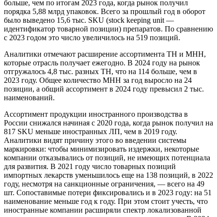
больше, чем по итогам 2023 года, когда рынок получил
порядка 5,88 млрд упаковок. Всего за прошлый год в оборот
было выведено 15,6 тыс. SKU (stock keeping unit —
идентификатор товарной позиции) препаратов. По сравнению
с 2023 годом это число увеличилось на 519 позиций.
Аналитики отмечают расширение ассортимента ТН и МНН,
которые отрасль получает ежегодно. В 2024 году на рынок
отгружалось 4,8 тыс. разных ТН, что на 114 больше, чем в
2023 году. Общее количество МНН за год выросло на 24
позиции, а общий ассортимент в 2024 году превысил 2 тыс.
наименований.
Ассортимент продукции иностранного производства в
России снижался начиная с 2020 года, когда рынок получил на
817 SKU меньше иностранных ЛП, чем в 2019 году.
Аналитики видят причину этого во введении системы
маркировки: чтобы минимизировать издержки, некоторые
компании отказывались от позиций, не имеющих потенциала
для развития. В 2021 году число товарных позиций
импортных лекарств уменьшилось еще на 138 позиций, в 2022
году, несмотря на санкционные ограничения, — всего на 49
шт. Сопоставимые потери фиксировались и в 2023 году: на 51
наименование меньше год к году. При этом стоит учесть, что
иностранные компании расширяли спектр локализованной