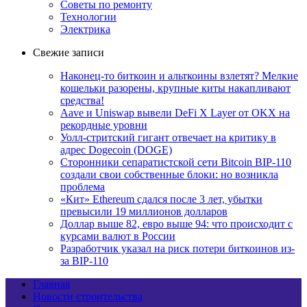
Советы по ремонту
Технологии
Электрика
Свежие записи
Наконец-то биткоин и альткоины взлетят? Мелкие
кошельки разорены, крупные киты накапливают
средства!
Aave и Uniswap вывели DeFi X Layer от OKX на
рекордные уровни
Уолл-стритский гигант отвечает на критику в
адрес Dogecoin (DOGE)
Сторонники сепаратистской сети Bitcoin BIP-110
создали свои собственные блоки: но возникла
проблема
«Кит» Ethereum сдался после 3 лет, убытки
превысили 19 миллионов долларов
Доллар выше 82, евро выше 94: что происходит с
курсами валют в России
Разработчик указал на риск потери биткоинов из-
за BIP-110
Главная
Новости строительства