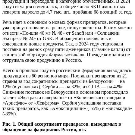
продукции и переходили в категорию отечественных. В 2024
году ситуация изменилась, и общее число SKU импортных
лекарств выросло до 4,7 тыс. шт., прибавив 68 позиций за год.
Речь идет в основном о новых формах препаратов, которые
уже присутствовали на рынке, пишут эксперты. К ним можно
отнести «Но-шпа 40 мг № 48» от Sanofi или «Солпадеин
Экспресс № 24» от GSK. В обращении появлялись и
совершенно новые продукты. Так, в 2024 году стартовали
поставки на рынок сразу пяти дженериков (глазные капли) от
египетской «Орхидия Фармасьютикал». Прежде компания не
отгружала свою продукцию в Россию.
Всего в прошлом году на российский фармрынок выводилась
продукция из 60 регионов мира. Поставки препаратов из 21
страны за год сократились: препараты из Белоруссии — на
12% (в упаковках), Сербии — на 32%, из США — на 42%.
Снижение поставок из Белоруссии в основном происходило
за счет «Экстракта валерианы» от «Борисовского завода» и
«Арпефлю» от «Лекфарма». Сербия уменьшила поставки
таких препаратов, как «Амоксициллин» (-55%) и «Бисакодил»
(-89%).
Рис. 1. Общий ассортимент препаратов, выводимых в
обращение на фармрынок России, шт.