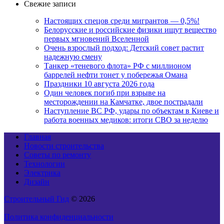
Свежие записи
Настоящих спецов среди мигрантов — 0,5%!
Белорусские и российские физики ищут вещество
первых мгновений Вселенной
Очень взрослый подход: Детский совет растит
надежную смену
Танкер «теневого флота» РФ с миллионом
баррелей нефти тонет у побережья Омана
Праздники 10 августа 2026 года
Один человек погиб при взрыве на
месторождении на Камчатке, двое пострадали
Наступление ВС РФ, удары по объектам в Киеве и
работа военных медиков: итоги СВО за неделю
Главная
Новости строительства
Советы по ремонту
Технологии
Электрика
Дизайн
Строительный Гид
© 2026
Политика конфиденциальности