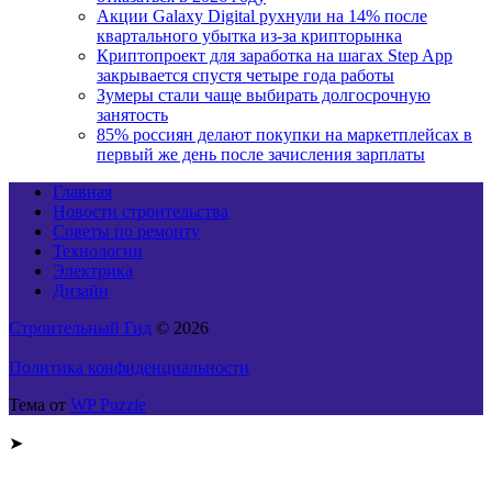
Акции Galaxy Digital рухнули на 14% после
квартального убытка из-за крипторынка
Криптопроект для заработка на шагах Step App
закрывается спустя четыре года работы
Зумеры стали чаще выбирать долгосрочную
занятость
85% россиян делают покупки на маркетплейсах в
первый же день после зачисления зарплаты
Главная
Новости строительства
Советы по ремонту
Технологии
Электрика
Дизайн
Строительный Гид
© 2026
Политика конфиденциальности
Тема от
WP Puzzle
➤