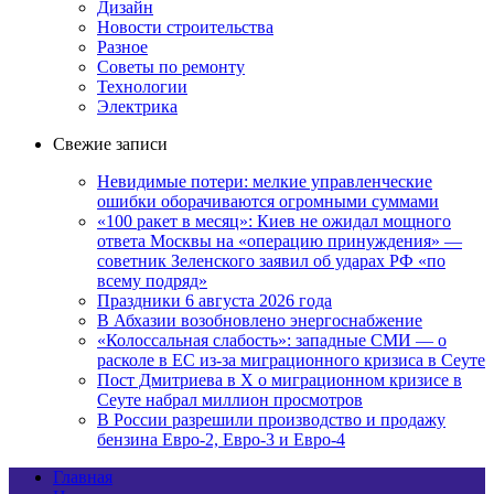
Дизайн
Новости строительства
Разное
Советы по ремонту
Технологии
Электрика
Свежие записи
Невидимые потери: мелкие управленческие
ошибки оборачиваются огромными суммами
«100 ракет в месяц»: Киев не ожидал мощного
ответа Москвы на «операцию принуждения» —
советник Зеленского заявил об ударах РФ «по
всему подряд»
Праздники 6 августа 2026 года
В Абхазии возобновлено энергоснабжение
«Колоссальная слабость»: западные СМИ — о
расколе в ЕС из-за миграционного кризиса в Сеуте
Пост Дмитриева в X о миграционном кризисе в
Сеуте набрал миллион просмотров
В России разрешили производство и продажу
бензина Евро-2, Евро-3 и Евро-4
Главная