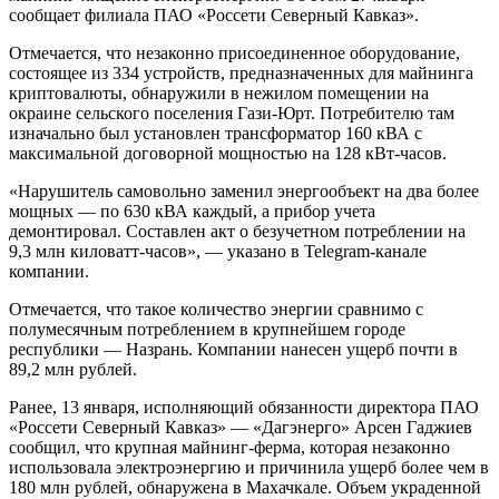
сообщает филиала ПАО «Россети Северный Кавказ».
Отмечается, что незаконно присоединенное оборудование,
состоящее из 334 устройств, предназначенных для майнинга
криптовалюты, обнаружили в нежилом помещении на
окраине сельского поселения Гази-Юрт. Потребителю там
изначально был установлен трансформатор 160 кВА с
максимальной договорной мощностью на 128 кВт-часов.
«Нарушитель самовольно заменил энергообъект на два более
мощных — по 630 кВА каждый, а прибор учета
демонтировал. Составлен акт о безучетном потреблении на
9,3 млн киловатт-часов», — указано в Telegram-канале
компании.
Отмечается, что такое количество энергии сравнимо с
полумесячным потреблением в крупнейшем городе
республики — Назрань. Компании нанесен ущерб почти в
89,2 млн рублей.
Ранее, 13 января, исполняющий обязанности директора ПАО
«Россети Северный Кавказ» — «Дагэнерго» Арсен Гаджиев
сообщил, что крупная майнинг-ферма, которая незаконно
использовала электроэнергию и причинила ущерб более чем в
180 млн рублей, обнаружена в Махачкале. Объем украденной