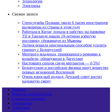
Технологии
Электрика
Свежие записи
Спецслужбы Польши: около 6 тысяч иностранцев
выдворены из страны в этом году
Работала в Китае, попала в рабство: на парковке
ТЦ в Таиланде нашли 19-летнюю избитую
россиянку, сбежавшую из Мьянмы
Латвия решила оригинальным способом усилить
границу с Белоруссией
Мертвого младенца, привязанного ремнями к
колыбели, обнаружили в Дагестане
Настоящих спецов среди мигрантов — 0,5%!
Белорусские и российские физики ищут вещество
первых мгновений Вселенной
Очень взрослый подход: Детский совет растит
надежную смену
Главная
Новости строительства
Советы по ремонту
Технологии
Электрика